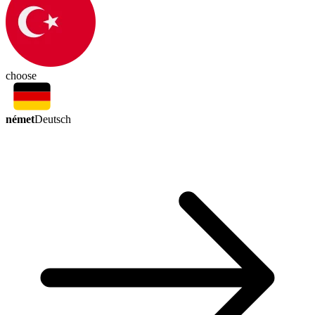
choose
német
Deutsch