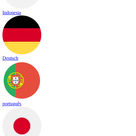
Indonesia
Deutsch
português