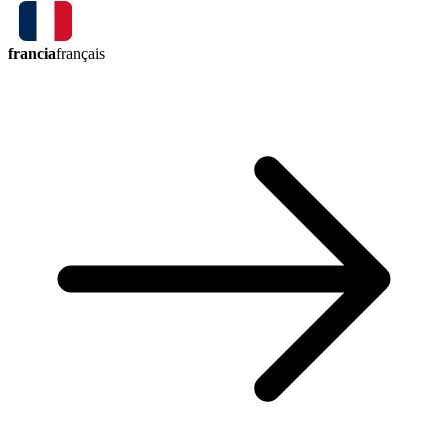
francia
français