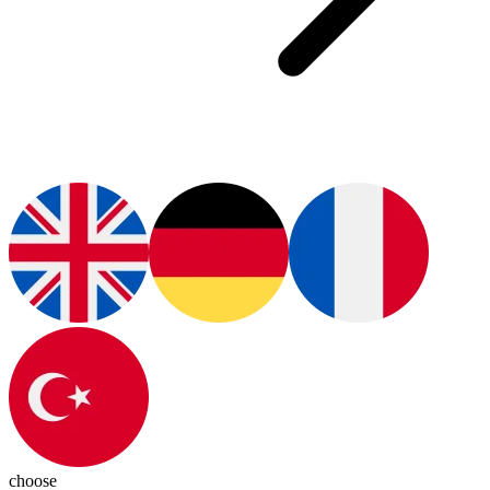
choose