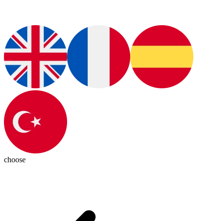
choose