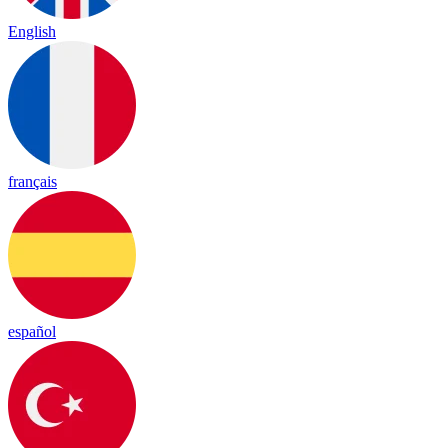
English
français
español