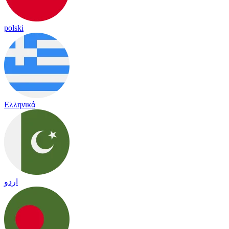
polski
Ελληνικά
اردو