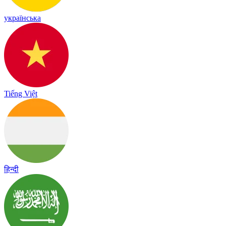
українська
Tiếng Việt
हिन्दी