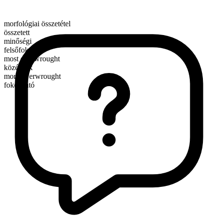
morfológiai összetétel
összetett
minőségi
felsőfok
most overwrought
középfok
more overwrought
fokozható