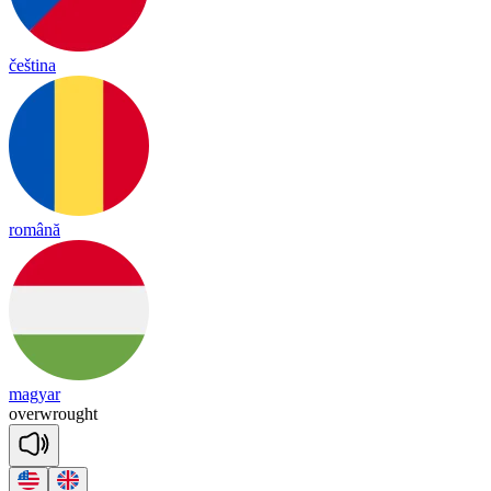
čeština
română
magyar
o
ver
wrought