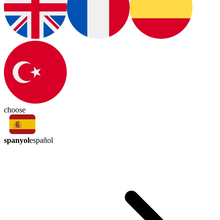
choose
spanyol
español