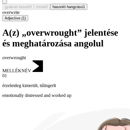
gyakran kevert
0
rímek
0
hasonló hangzású
1
overwrite
Adjective
(
1
)
A(z) „overwrought” jelentése
és meghatározása angolul
overwrought
MELLÉKNÉV
01
érzelmileg kimerült
,
túlingerlt
emotionally distressed and worked up