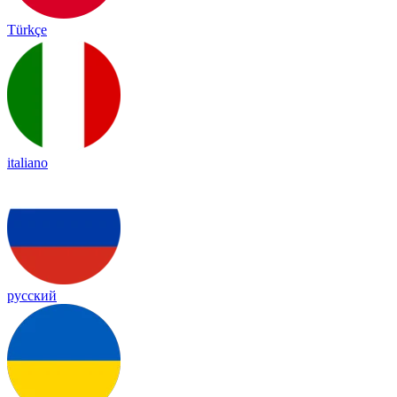
Türkçe
italiano
русский