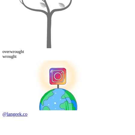
over
wrought
wrought
@langeek.co