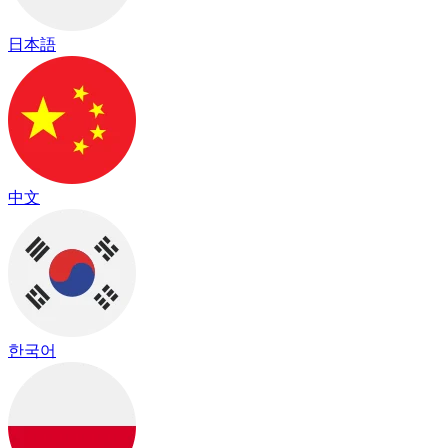
日本語
中文
한국어