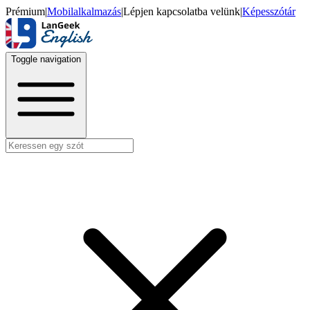
Prémium
|
Mobilalkalmazás
|
Lépjen kapcsolatba velünk
|
Képesszótár
Toggle navigation