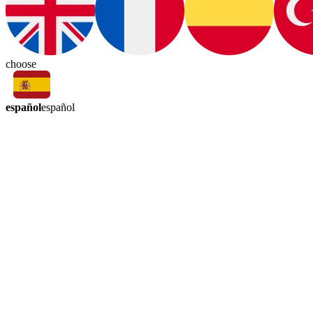
choose
español
español