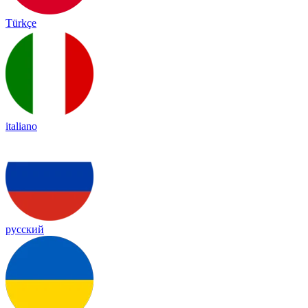
Türkçe
italiano
русский