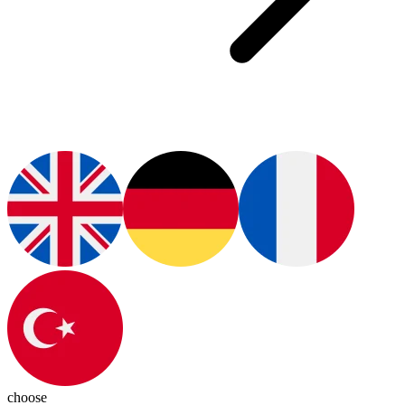
choose