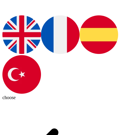
choose