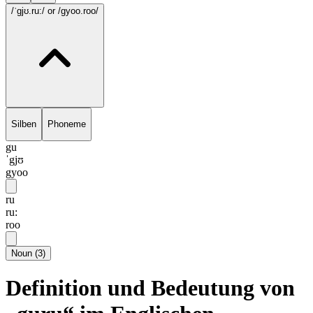
/ˈgjʊ.ru:/
or /gyoo.roo/
Silben
Phoneme
gu
ˈgjʊ
gyoo
ru
ru:
roo
Noun
(
3
)
Definition und Bedeutung von