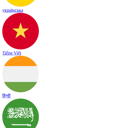
українська
Tiếng Việt
हिन्दी