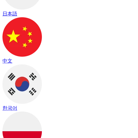
日本語
中文
한국어