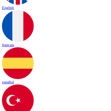
English
français
español