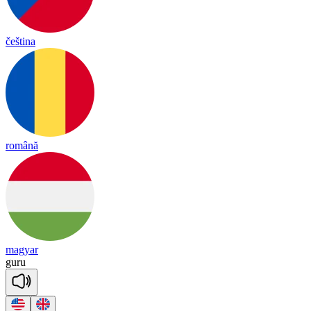
čeština
română
magyar
gu
ru