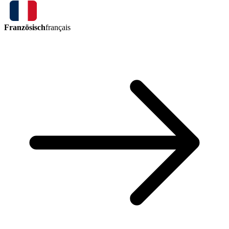
Französisch
français