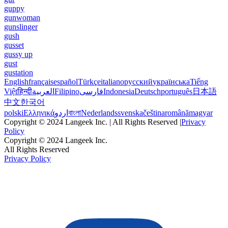
guppy
gunwoman
gunslinger
gush
gusset
gussy up
gust
gustation
English
français
español
Türkçe
italiano
русский
українська
Tiếng
Việt
हिन्दी
العربية
Filipino
فارسی
Indonesia
Deutsch
português
日本語
中文
한국어
polski
Ελληνικά
اردو
বাংলা
Nederlands
svenska
čeština
română
magyar
Copyright © 2024 Langeek Inc. | All Rights Reserved |
Privacy
Policy
Copyright © 2024 Langeek Inc.
All Rights Reserved
Privacy Policy