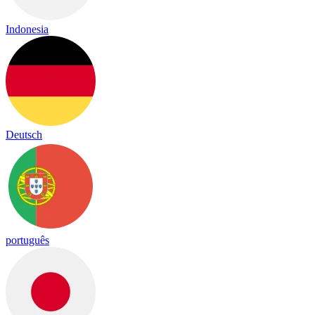
Indonesia
Deutsch
português