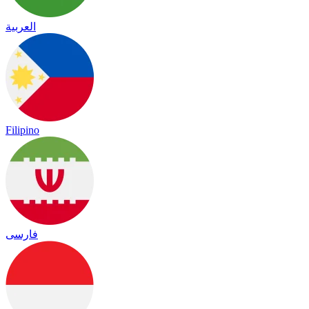
العربية
Filipino
فارسی