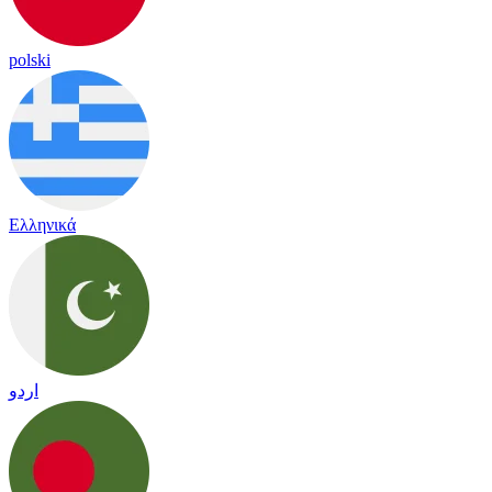
polski
Ελληνικά
اردو