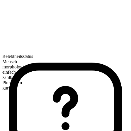
Belebtheitsstatus
Mensch
morphologische Zusammensetzung
einfach
zählbar
Pluralform
gurus