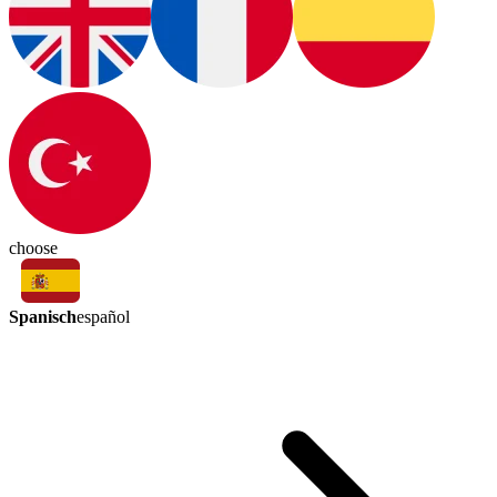
choose
Spanisch
español