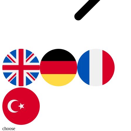
choose