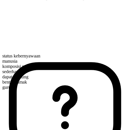
status kebernyawaan
manusia
komposisi morfologis
sederhana
dapat dihitung
bentuk jamak
gurus