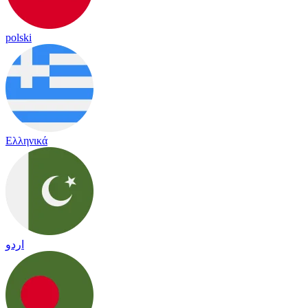
polski
Ελληνικά
اردو