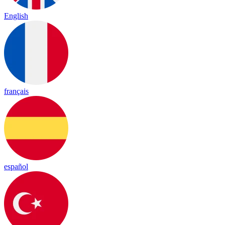
English
français
español