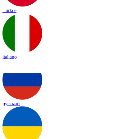
Türkçe
italiano
русский