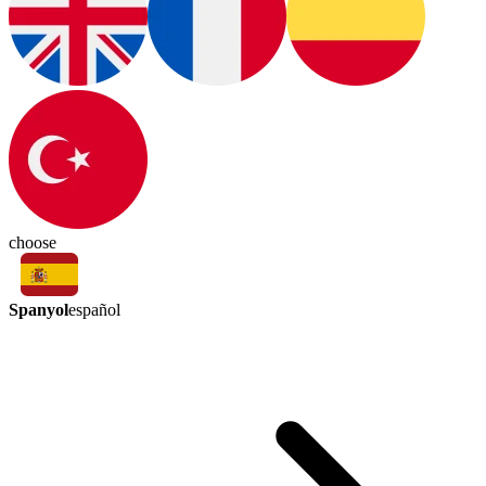
choose
Spanyol
español