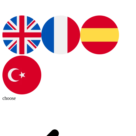
choose