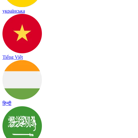
українська
Tiếng Việt
हिन्दी