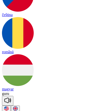
čeština
română
magyar
gu
ru