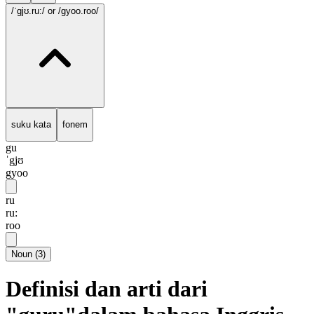
/ˈgjʊ.ru:/
or /gyoo.roo/
suku kata
fonem
gu
ˈgjʊ
gyoo
ru
ru:
roo
Noun
(
3
)
Definisi dan arti dari