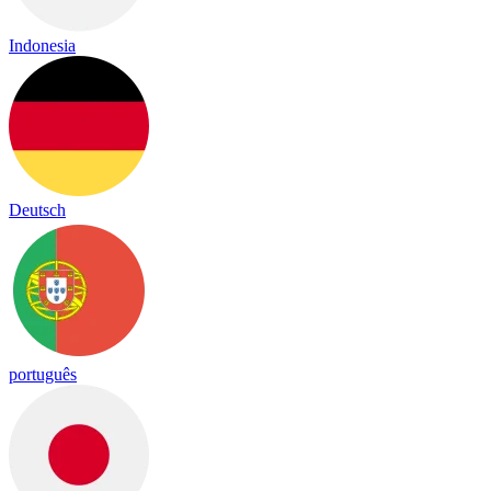
Indonesia
Deutsch
português