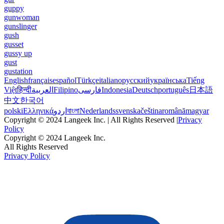
guppy
gunwoman
gunslinger
gush
gusset
gussy up
gust
gustation
English
français
español
Türkçe
italiano
русский
українська
Tiếng
Việt
हिन्दी
العربية
Filipino
فارسی
Indonesia
Deutsch
português
日本語
中文
한국어
polski
Ελληνικά
اردو
বাংলা
Nederlands
svenska
čeština
română
magyar
Copyright © 2024 Langeek Inc. | All Rights Reserved |
Privacy
Policy
Copyright © 2024 Langeek Inc.
All Rights Reserved
Privacy Policy