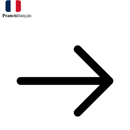
Prancis
français