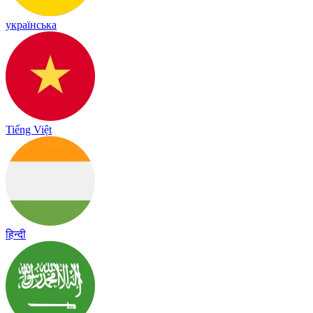
українська
Tiếng Việt
हिन्दी