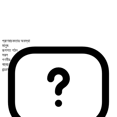
প্রাণবাচকতার অবস্থা
মানুষ
রূপগত গঠন
সরল
গণনীয়
বহুবচন রূপ
gurus