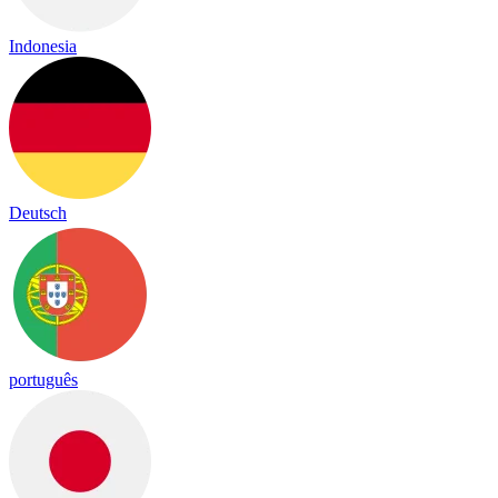
Indonesia
Deutsch
português