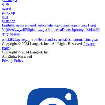
gush
gusset
gussy up
gust
gustation
English
français
español
Türkçe
italiano
русский
українська
Tiếng
Việt
हिन्दी
العربية
Filipino
فارسی
Indonesia
Deutsch
português
日本語
中文
한국어
polski
Ελληνικά
اردو
বাংলা
Nederlands
svenska
čeština
română
magyar
Copyright © 2024 Langeek Inc. | All Rights Reserved |
Privacy
Policy
Copyright © 2024 Langeek Inc.
All Rights Reserved
Privacy Policy