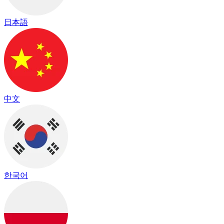
日本語
中文
한국어