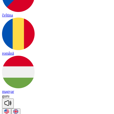
čeština
română
magyar
gu
ru