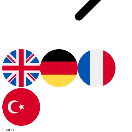
choose