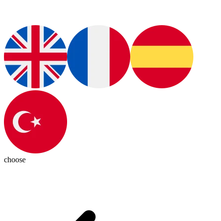
choose