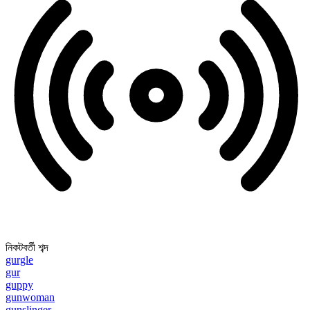
নিকটবর্তী শব্দ
gurgle
gur
guppy
gunwoman
gunslinger