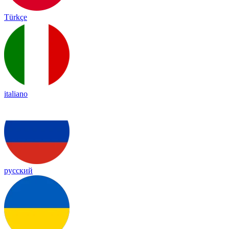
Türkçe
italiano
русский