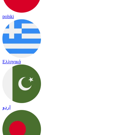
polski
Ελληνικά
اردو