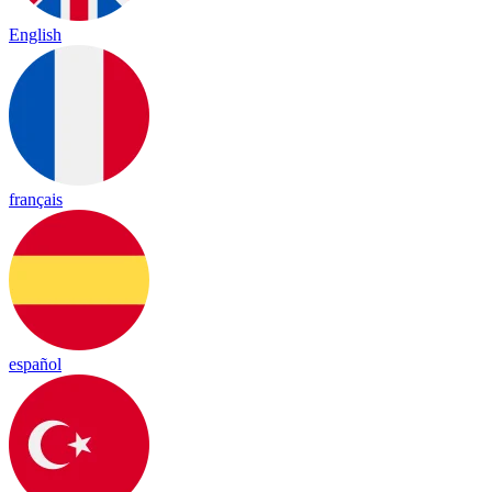
English
français
español