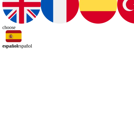
choose
español
español