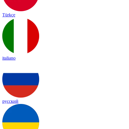
Türkçe
italiano
русский