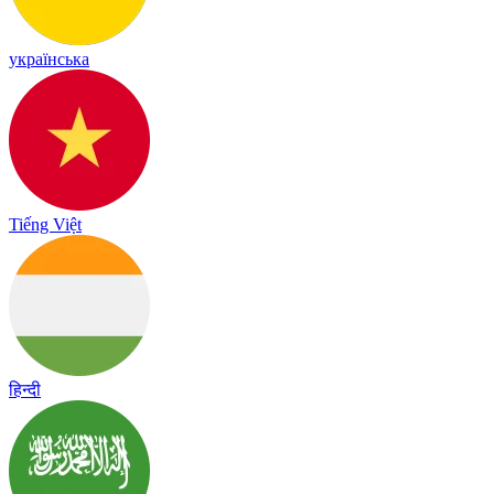
українська
Tiếng Việt
हिन्दी