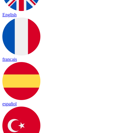
English
français
español