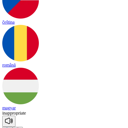
čeština
română
magyar
in
app
rop
riate