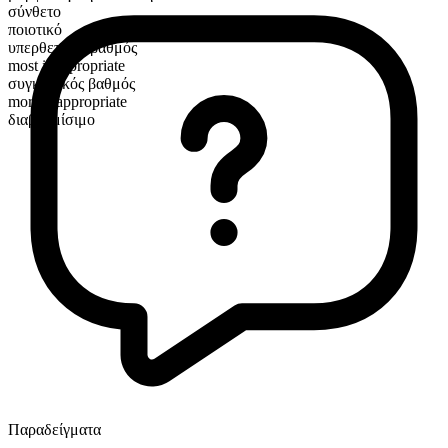
σύνθετο
ποιοτικό
υπερθετικός βαθμός
most inappropriate
συγκριτικός βαθμός
more inappropriate
διαβαθμίσιμο
Παραδείγματα