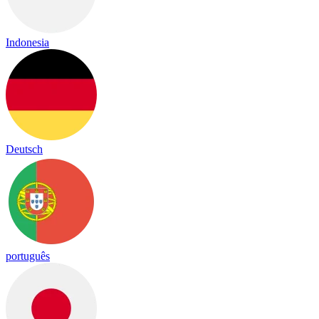
Indonesia
Deutsch
português