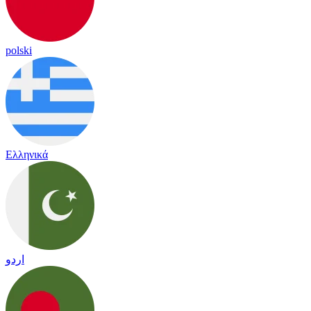
polski
Ελληνικά
اردو