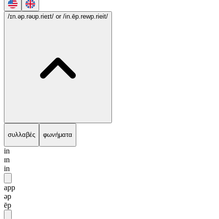
/ɪn.əp.rəʊp.rieɪt/
or /in.ēp.rewp.rieit/
συλλαβές
φωνήματα
in
ɪn
in
app
əp
ēp