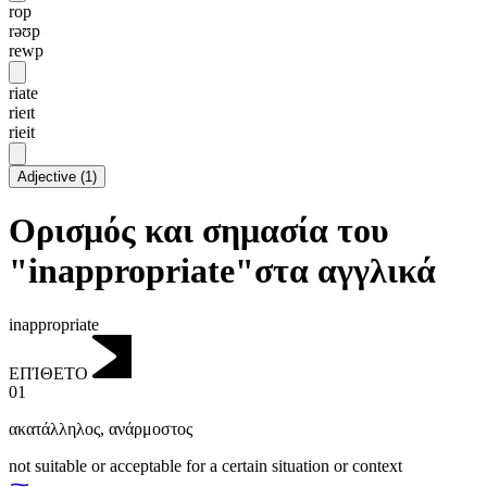
rop
rəʊp
rewp
riate
rieɪt
rieit
Adjective
(
1
)
Ορισμός και σημασία του
"inappropriate"στα αγγλικά
inappropriate
ΕΠΊΘΕΤΟ
01
ακατάλληλος
,
ανάρμοστος
not suitable or acceptable for a certain situation or context