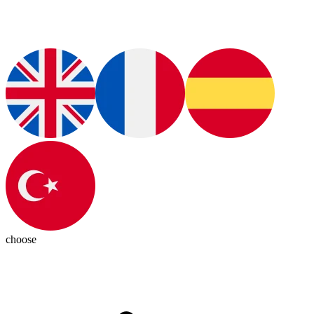
choose