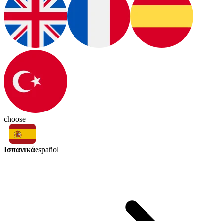
choose
Ισπανικά
español