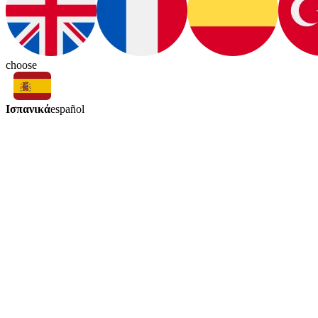
choose
Ισπανικά
español