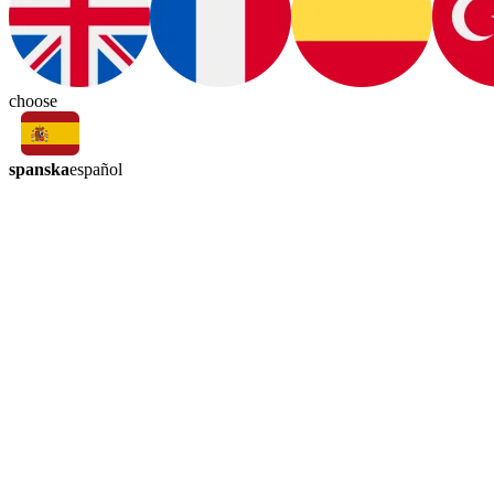
choose
spanska
español