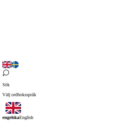
Sök
Välj ordboksspråk
engelska
English