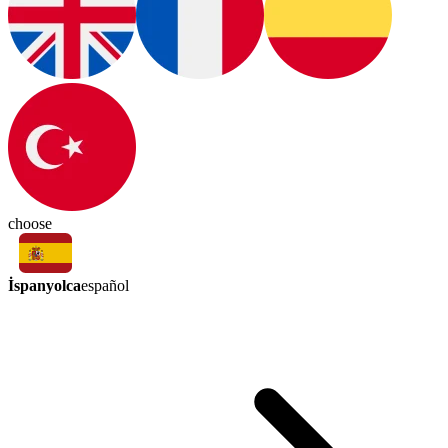
choose
İspanyolca
español