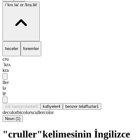
/ˈkrʌ.lə/
or /kra.lē/
heceler
fonemler
cru
ˈkrʌ
kra
ller
lə
lē
sık karıştırılanlar
0
kafiyeler
4
benzer telaffuzlar
1
decolor
bicolor
sculler
color
Noun
(
1
)
"cruller"kelimesinin İngilizce