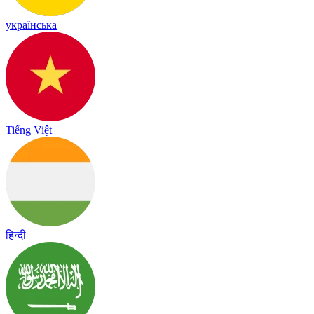
українська
Tiếng Việt
हिन्दी