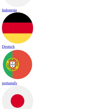
Indonesia
Deutsch
português