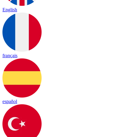
English
français
español