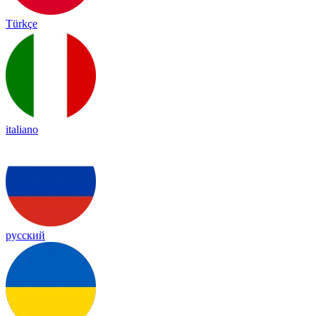
Türkçe
italiano
русский