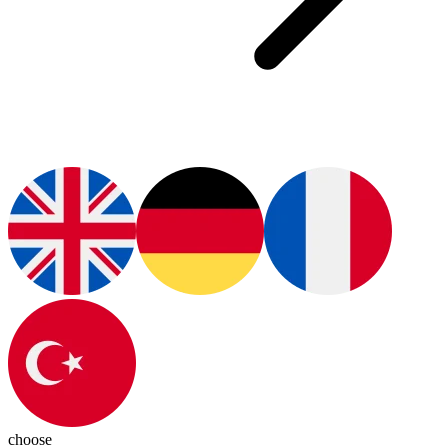
choose