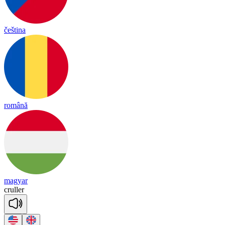
čeština
română
magyar
cru
ller