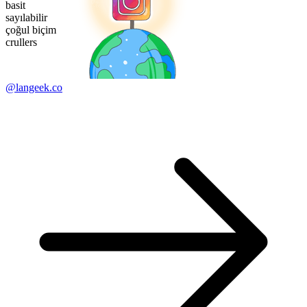
basit
sayılabilir
çoğul biçim
crullers
@langeek.co