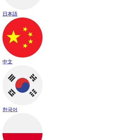
日本語
中文
한국어