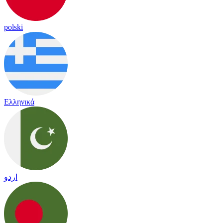
polski
Ελληνικά
اردو