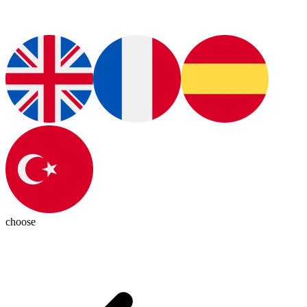
choose