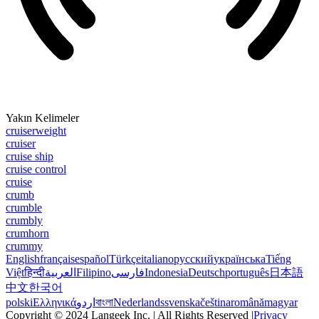
Yakın Kelimeler
cruiserweight
cruiser
cruise ship
cruise control
cruise
crumb
crumble
crumbly
crumhorn
crummy
English
français
español
Türkçe
italiano
русский
українська
Tiếng
Việt
हिन्दी
العربية
Filipino
فارسی
Indonesia
Deutsch
português
日本語
中文
한국어
polski
Ελληνικά
اردو
বাংলা
Nederlands
svenska
čeština
română
magyar
Copyright © 2024 Langeek Inc. | All Rights Reserved |
Privacy