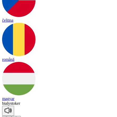
čeština
română
magyar
bia
ly
sto
ker