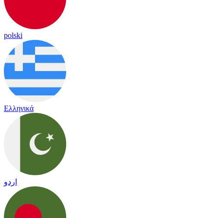
polski
Ελληνικά
اردو