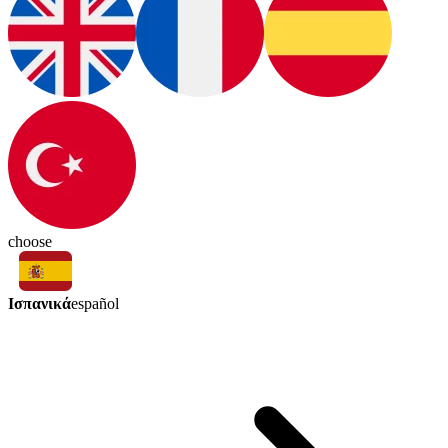
choose
Ισπανικά
español