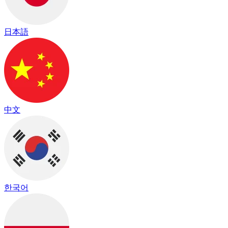
日本語
中文
한국어