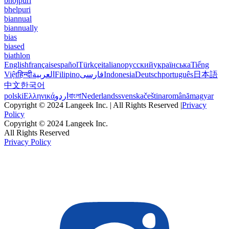
bhojpuri
bhelpuri
biannual
biannually
bias
biased
biathlon
English
français
español
Türkçe
italiano
русский
українська
Tiếng
Việt
हिन्दी
العربية
Filipino
فارسی
Indonesia
Deutsch
português
日本語
中文
한국어
polski
Ελληνικά
اردو
বাংলা
Nederlands
svenska
čeština
română
magyar
Copyright © 2024 Langeek Inc. | All Rights Reserved |
Privacy
Policy
Copyright © 2024 Langeek Inc.
All Rights Reserved
Privacy Policy