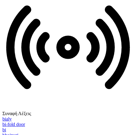
Συναφή Λέξεις
bialy
bi-fold door
bi