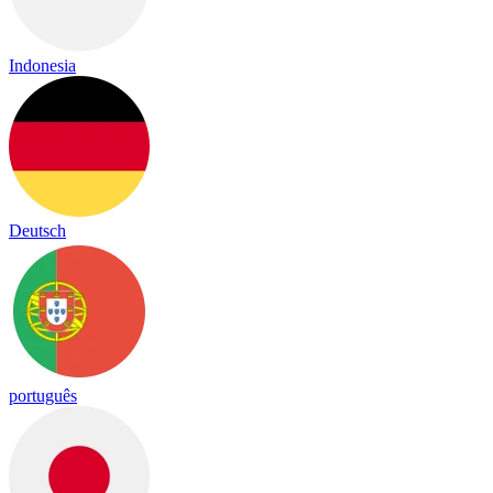
Indonesia
Deutsch
português