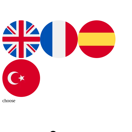
choose