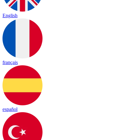
English
français
español