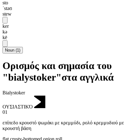
sto
ˈstəʊ
stew
ker
kə
kē
Noun
(
1
)
Ορισμός και σημασία του
"bialystoker"στα αγγλικά
Bialystoker
ΟΥΣΙΑΣΤΙΚΌ
01
επίπεδο κρουστό ψωμάκι με κρεμμύδι
,
ρολό κρεμμυδιού με
κρουστή βάση
flat crusty-bottomed onion roll