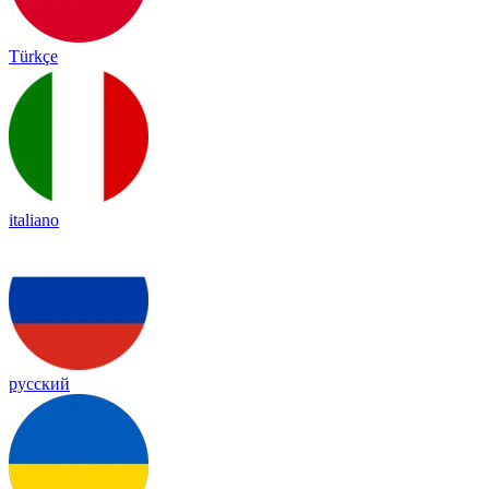
Türkçe
italiano
русский