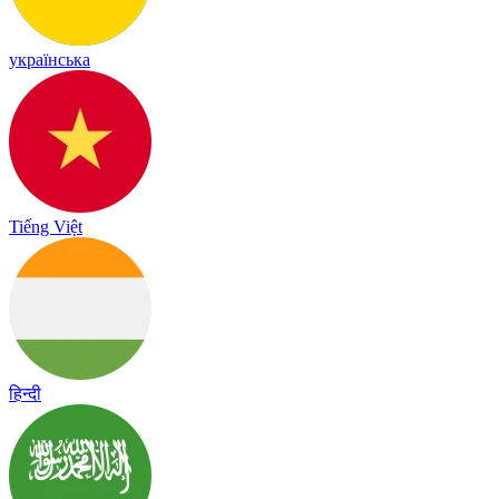
українська
Tiếng Việt
हिन्दी