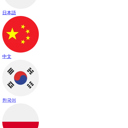
日本語
中文
한국어