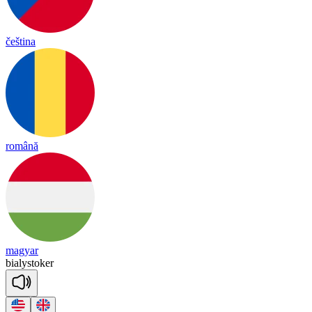
čeština
română
magyar
bia
ly
sto
ker