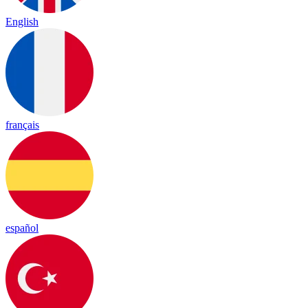
English
français
español