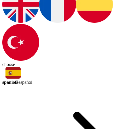
choose
spaniolă
español