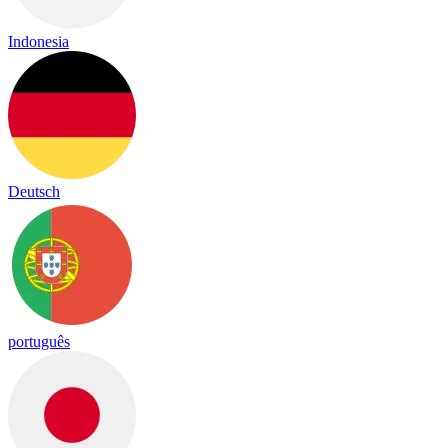
Indonesia
Deutsch
português