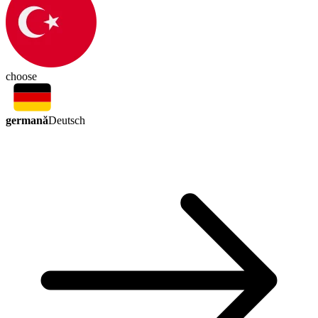
choose
germană
Deutsch