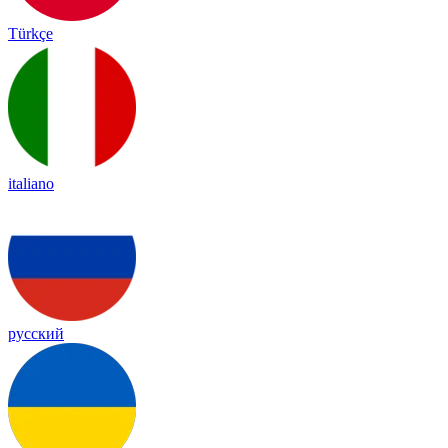
Türkçe
italiano
русский