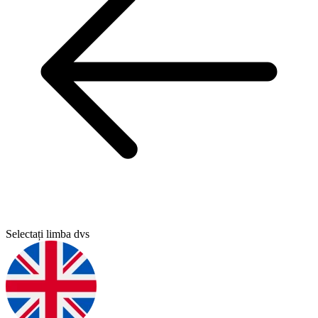
Selectați limba dvs