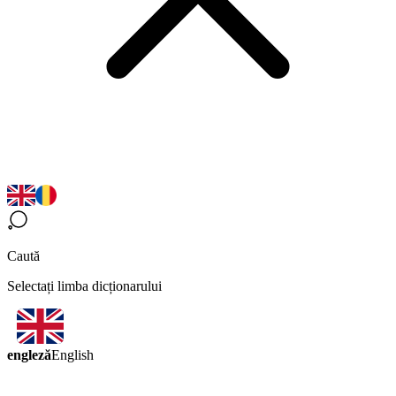
Caută
Selectați limba dicționarului
engleză
English