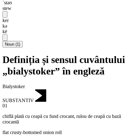
ˈstəʊ
stew
ker
kə
kē
Noun
(
1
)
Definiția și sensul cuvântului
„bialystoker” în engleză
Bialystoker
SUBSTANTIV
01
chiflă plată cu ceapă cu fund crocant
,
rulou de ceapă cu bază
crocantă
flat crusty-bottomed onion roll