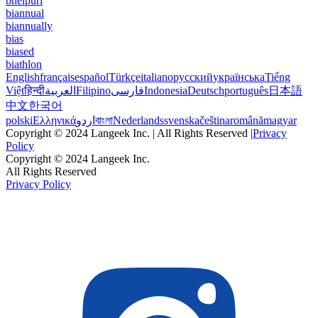
bhelpuri
biannual
biannually
bias
biased
biathlon
English
français
español
Türkçe
italiano
русский
українська
Tiếng
Việt
हिन्दी
العربية
Filipino
فارسی
Indonesia
Deutsch
português
日本語
中文
한국어
polski
Ελληνικά
اردو
বাংলা
Nederlands
svenska
čeština
română
magyar
Copyright © 2024 Langeek Inc. | All Rights Reserved |
Privacy
Policy
Copyright © 2024 Langeek Inc.
All Rights Reserved
Privacy Policy