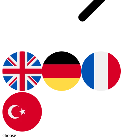
choose