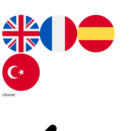
choose