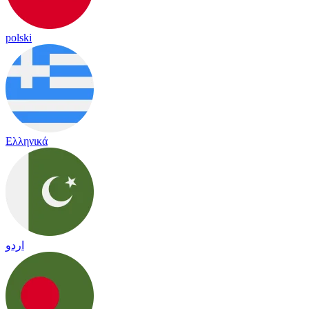
polski
Ελληνικά
اردو