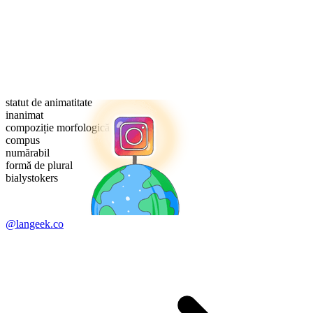
statut de animatitate
inanimat
compoziție morfologică
compus
numărabil
formă de plural
bialystokers
@langeek.co