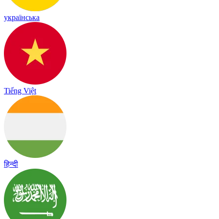
українська
Tiếng Việt
हिन्दी