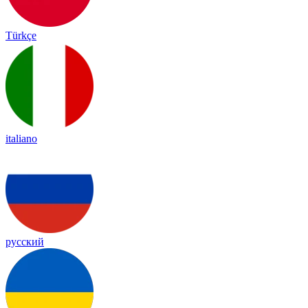
Türkçe
italiano
русский