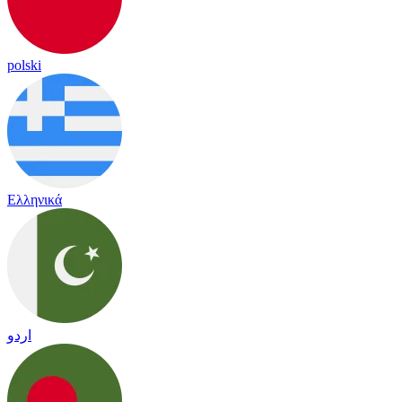
polski
Ελληνικά
اردو