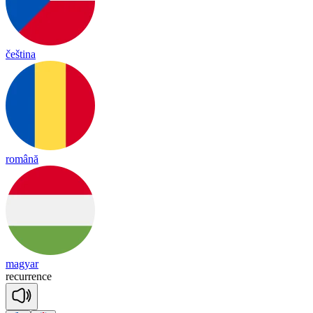
čeština
română
magyar
re
cu
rrence