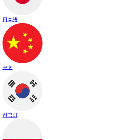
日本語
中文
한국어