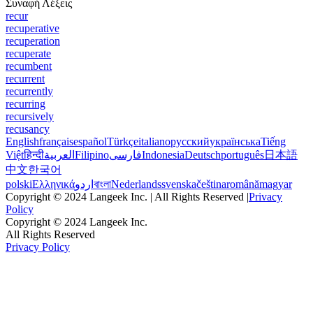
Συναφή Λέξεις
recur
recuperative
recuperation
recuperate
recumbent
recurrent
recurrently
recurring
recursively
recusancy
English
français
español
Türkçe
italiano
русский
українська
Tiếng
Việt
हिन्दी
العربية
Filipino
فارسی
Indonesia
Deutsch
português
日本語
中文
한국어
polski
Ελληνικά
اردو
বাংলা
Nederlands
svenska
čeština
română
magyar
Copyright © 2024 Langeek Inc. | All Rights Reserved |
Privacy
Policy
Copyright © 2024 Langeek Inc.
All Rights Reserved
Privacy Policy