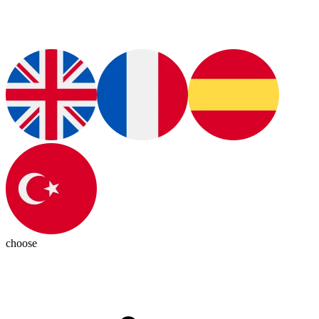
choose