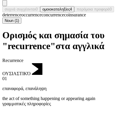
συχνά συγχέονται
0
ομοιοκαταληξίες
4
παρόμοια προφορά
0
deterrence
occurrence
concurrence
coinsurance
Noun
(
1
)
Ορισμός και σημασία του
"recurrence"στα αγγλικά
Recurrence
ΟΥΣΙΑΣΤΙΚΌ
01
επαναφορά
,
επανάληψη
the act of something happening or appearing again
γραμματικές πληροφορίες