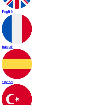
English
français
español