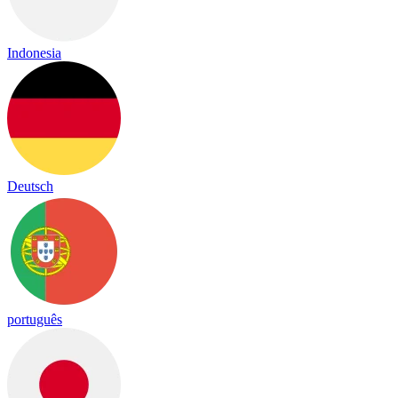
Indonesia
Deutsch
português