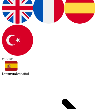
choose
Ισπανικά
español