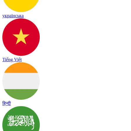
українська
Tiếng Việt
हिन्दी