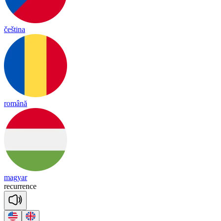
čeština
română
magyar
re
cu
rrence