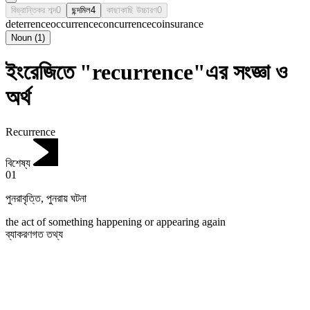
বিভ্রান্তিকর শব্দ
0
ছন্দমিল
4
কাছাকাছি উচ্চারণ
0
deterrence
occurrence
concurrence
coinsurance
Noun
(
1
)
ইংরেজিতে "recurrence"এর সংজ্ঞা ও
অর্থ
Recurrence
বিশেষ্য
01
পুনরাবৃত্তি
,
পুনরায় ঘটনা
the act of something happening or appearing again
ব্যাকরণগত তথ্য