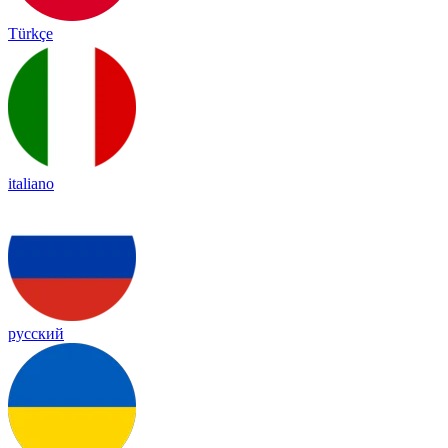
Türkçe
italiano
русский