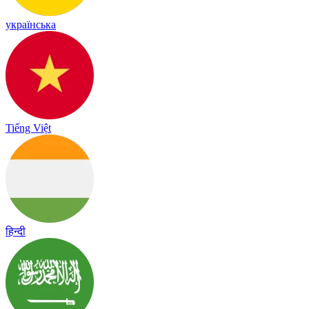
українська
Tiếng Việt
हिन्दी