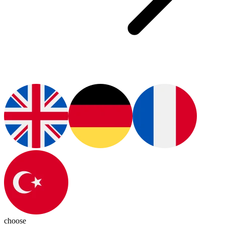
choose