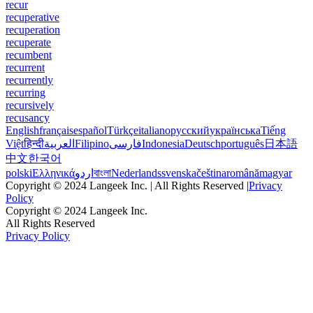
recur
recuperative
recuperation
recuperate
recumbent
recurrent
recurrently
recurring
recursively
recusancy
English
français
español
Türkçe
italiano
русский
українська
Tiếng
Việt
हिन्दी
العربية
Filipino
فارسی
Indonesia
Deutsch
português
日本語
中文
한국어
polski
Ελληνικά
اردو
বাংলা
Nederlands
svenska
čeština
română
magyar
Copyright © 2024 Langeek Inc. | All Rights Reserved |
Privacy
Policy
Copyright © 2024 Langeek Inc.
All Rights Reserved
Privacy Policy