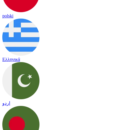
polski
Ελληνικά
اردو