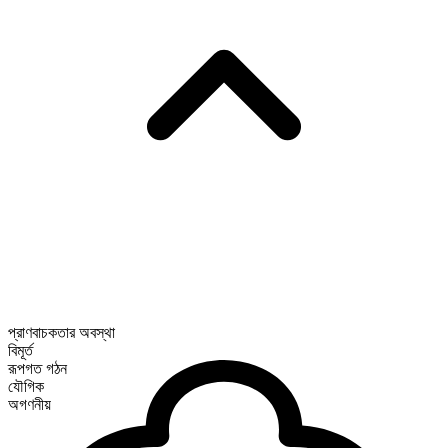
প্রাণবাচকতার অবস্থা
বিমূর্ত
রূপগত গঠন
যৌগিক
অগণনীয়