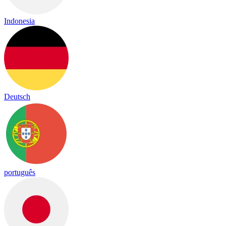
Indonesia
Deutsch
português