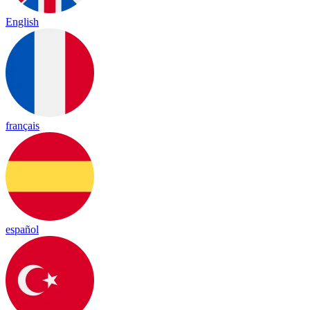
English
français
español