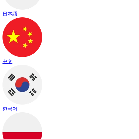
日本語
中文
한국어