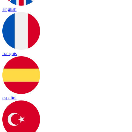
English
français
español