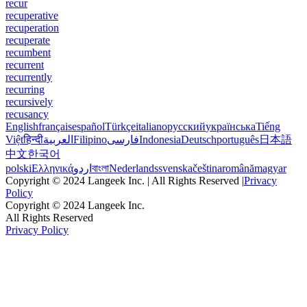
recur
recuperative
recuperation
recuperate
recumbent
recurrent
recurrently
recurring
recursively
recusancy
English
français
español
Türkçe
italiano
русский
українська
Tiếng
Việt
हिन्दी
العربية
Filipino
فارسی
Indonesia
Deutsch
português
日本語
中文
한국어
polski
Ελληνικά
اردو
বাংলা
Nederlands
svenska
čeština
română
magyar
Copyright © 2024 Langeek Inc. | All Rights Reserved |
Privacy
Policy
Copyright © 2024 Langeek Inc.
All Rights Reserved
Privacy Policy