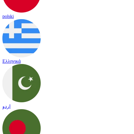
polski
Ελληνικά
اردو