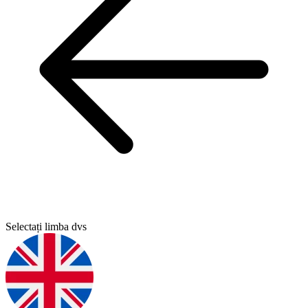
Selectați limba dvs