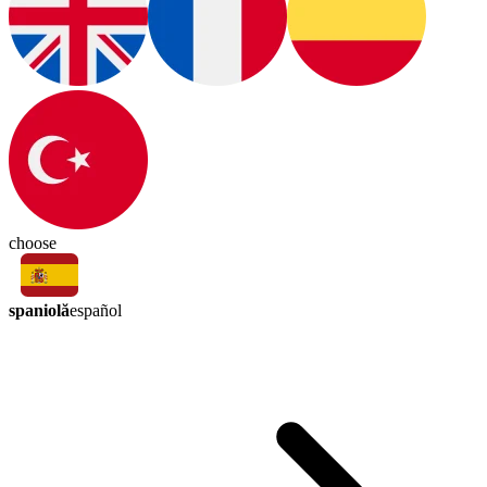
choose
spaniolă
español