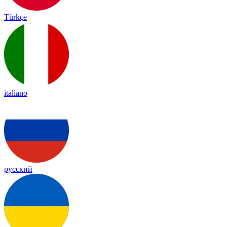
Türkçe
italiano
русский