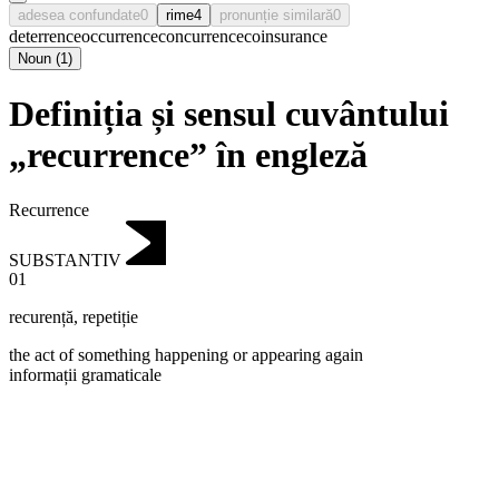
adesea confundate
0
rime
4
pronunție similară
0
deterrence
occurrence
concurrence
coinsurance
Noun
(
1
)
Definiția și sensul cuvântului
„recurrence” în engleză
Recurrence
SUBSTANTIV
01
recurență
,
repetiție
the act of something happening or appearing again
informații gramaticale