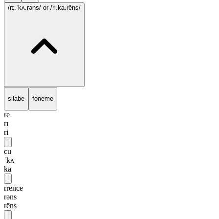
/rɪ.ˈkʌ.rəns/
or /ri.ka.rēns/
silabe
foneme
re
rɪ
ri
cu
ˈkʌ
ka
rrence
rəns
rēns