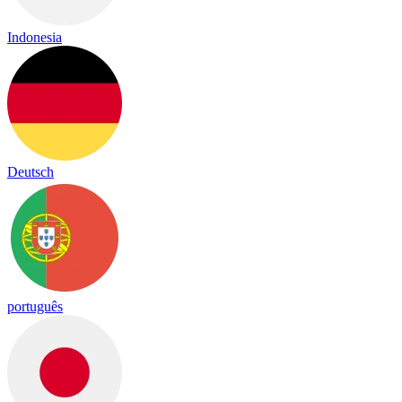
Indonesia
Deutsch
português