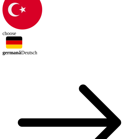
choose
germană
Deutsch