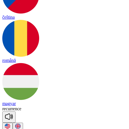
čeština
română
magyar
re
cu
rrence