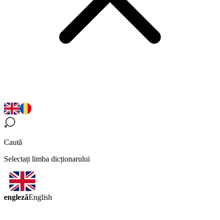
Caută
Selectați limba dicționarului
engleză
English