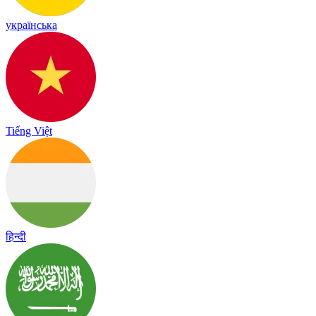
українська
Tiếng Việt
हिन्दी