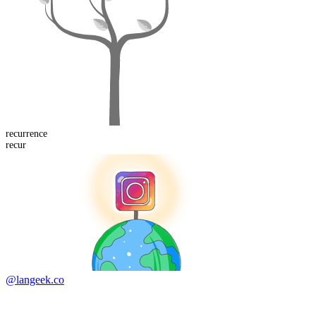
recurrence
recur
@langeek.co