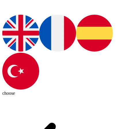
choose