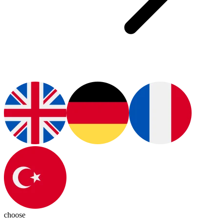
choose