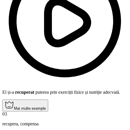
El și-a
recuperat
puterea prin exerciții fizice și nutriție adecvată.
Mai multe exemple
03
recupera
,
compensa