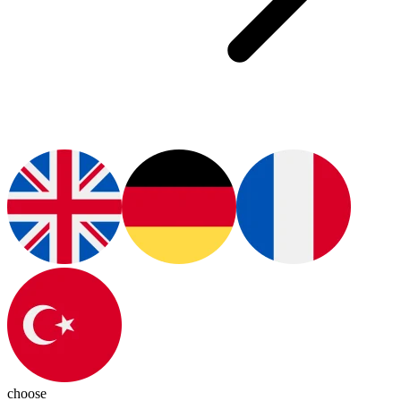
choose