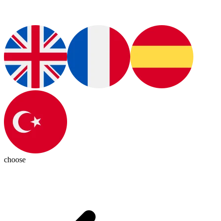
choose