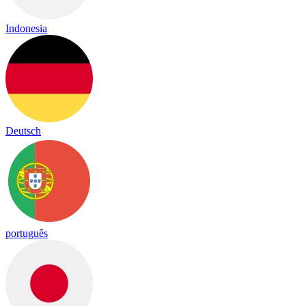
Indonesia
Deutsch
português