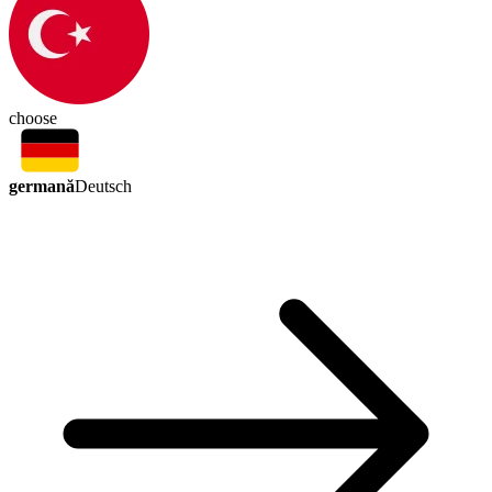
choose
germană
Deutsch