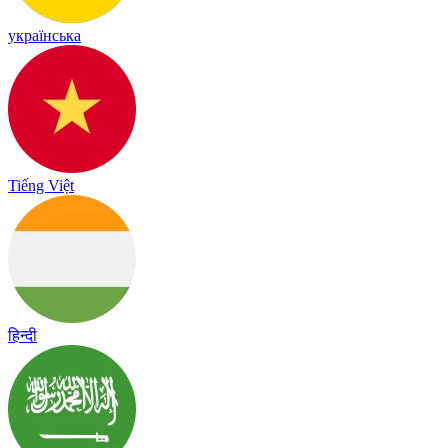
українська
Tiếng Việt
हिन्दी