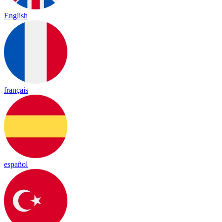
English
français
español