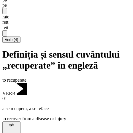
pē
rate
reɪt
reit
Verb
(
4
)
Definiția și sensul cuvântului
„recuperate” în engleză
to recuperate
VERB
01
a se recupera
,
a se reface
to recover from a disease or injury