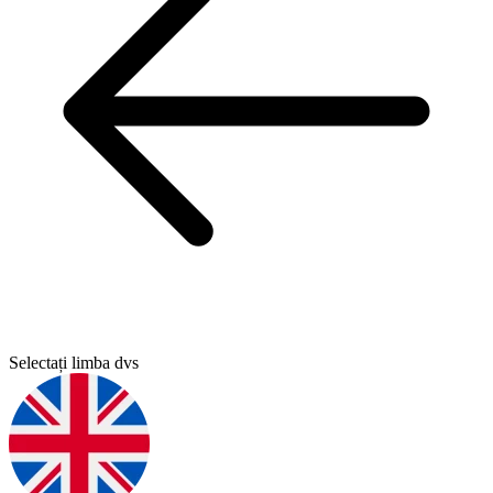
Selectați limba dvs