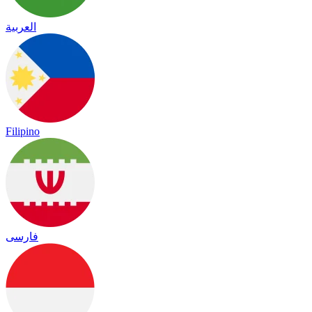
العربية
Filipino
فارسی