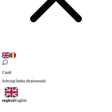
Caută
Selectați limba dicționarului
engleză
English