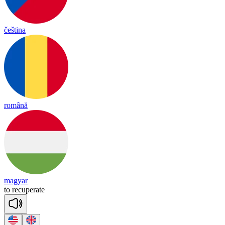
čeština
română
magyar
to
re
cu
pe
rate