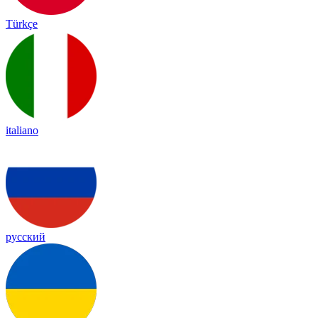
Türkçe
italiano
русский