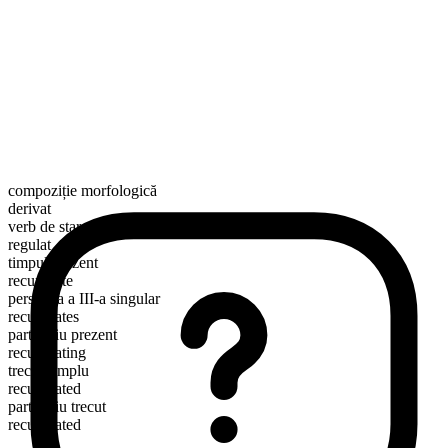
compoziție morfologică
derivat
verb de stare
regulat
timpul prezent
recuperate
persoana a III-a singular
recuperates
participiu prezent
recuperating
trecut simplu
recuperated
participiu trecut
recuperated