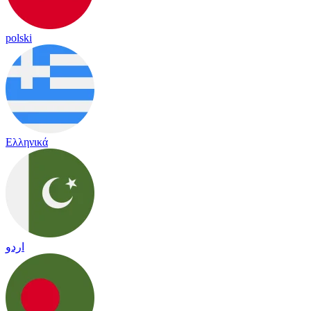
polski
Ελληνικά
اردو