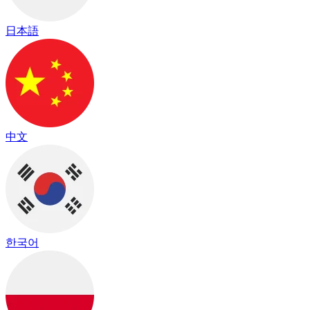
日本語
中文
한국어