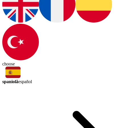
choose
spaniolă
español