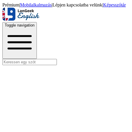
Prémium
|
Mobilalkalmazás
|
Lépjen kapcsolatba velünk
|
Képesszótár
Toggle navigation