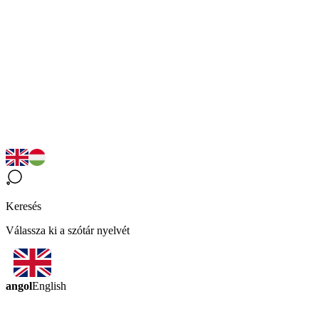
Keresés
Válassza ki a szótár nyelvét
angol
English