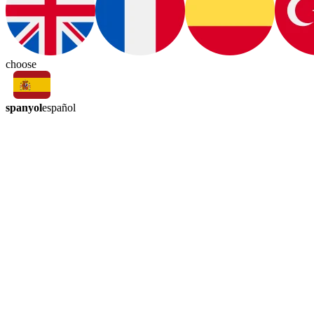
choose
spanyol
español