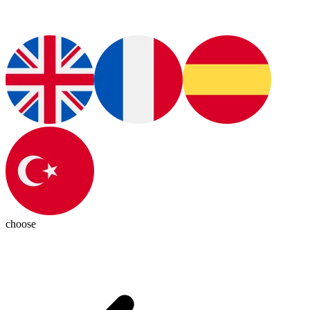
choose