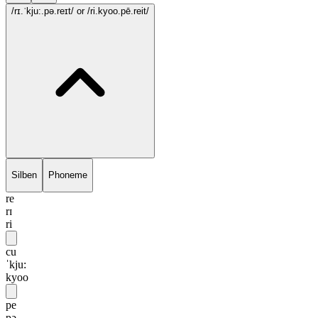
/rɪ.ˈkju:.pə.reɪt/
or /ri.kyoo.pē.reit/
Silben
Phoneme
re
rɪ
ri
cu
ˈkju:
kyoo
pe
pə