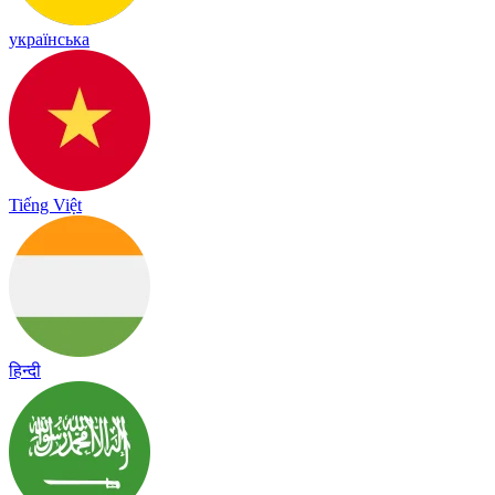
українська
Tiếng Việt
हिन्दी