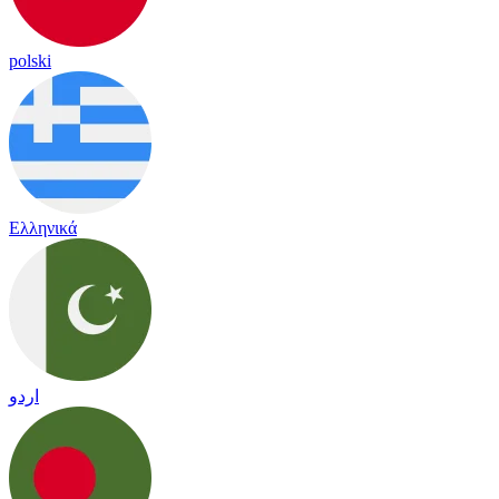
polski
Ελληνικά
اردو