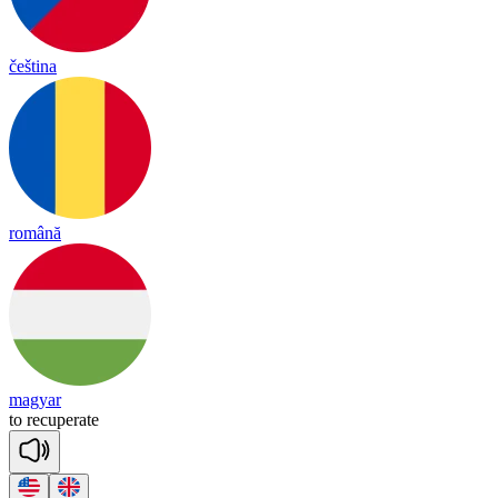
čeština
română
magyar
to
re
cu
pe
rate