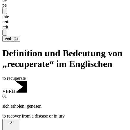
pē
rate
reɪt
reit
Verb
(
4
)
Definition und Bedeutung von
„recuperate“ im Englischen
to recuperate
VERB
01
sich erholen
,
genesen
to recover from a disease or injury