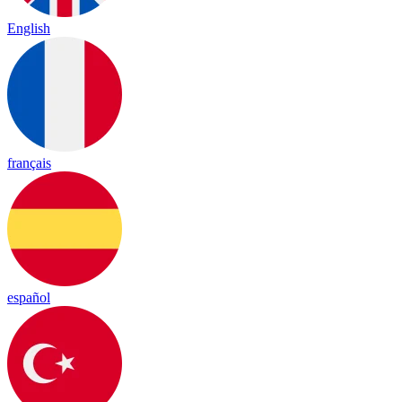
English
français
español