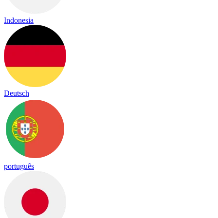
Indonesia
Deutsch
português