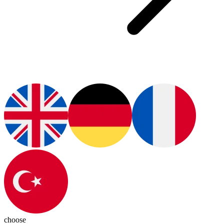
choose