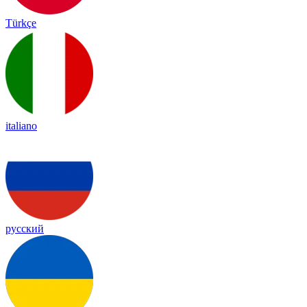
Türkçe
italiano
русский