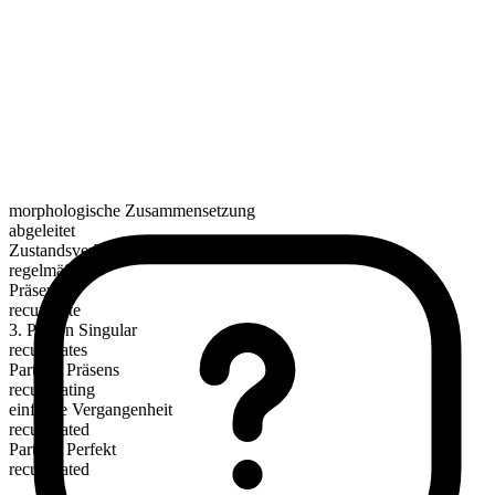
morphologische Zusammensetzung
abgeleitet
Zustandsverb
regelmäßig
Präsens
recuperate
3. Person Singular
recuperates
Partizip Präsens
recuperating
einfache Vergangenheit
recuperated
Partizip Perfekt
recuperated