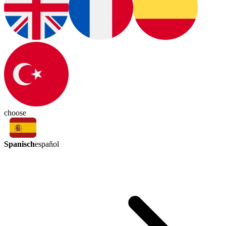
choose
Spanisch
español