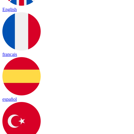
English
français
español