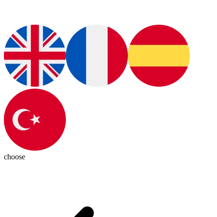
choose