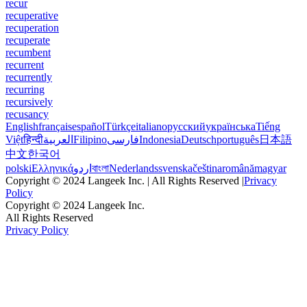
recur
recuperative
recuperation
recuperate
recumbent
recurrent
recurrently
recurring
recursively
recusancy
English
français
español
Türkçe
italiano
русский
українська
Tiếng
Việt
हिन्दी
العربية
Filipino
فارسی
Indonesia
Deutsch
português
日本語
中文
한국어
polski
Ελληνικά
اردو
বাংলা
Nederlands
svenska
čeština
română
magyar
Copyright © 2024 Langeek Inc. | All Rights Reserved |
Privacy
Policy
Copyright © 2024 Langeek Inc.
All Rights Reserved
Privacy Policy