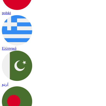
polski
Ελληνικά
اردو