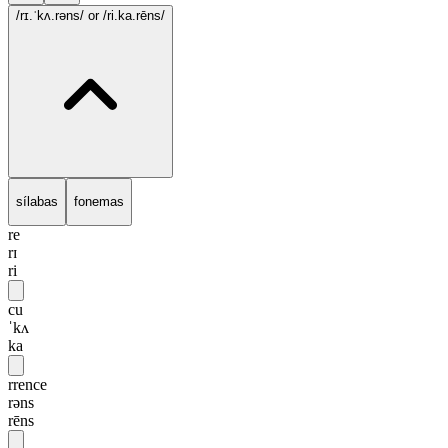
/rɪ.ˈkʌ.rəns/
or /ri.ka.rēns/
sílabas
fonemas
re
rɪ
ri
cu
ˈkʌ
ka
rrence
rəns
rēns