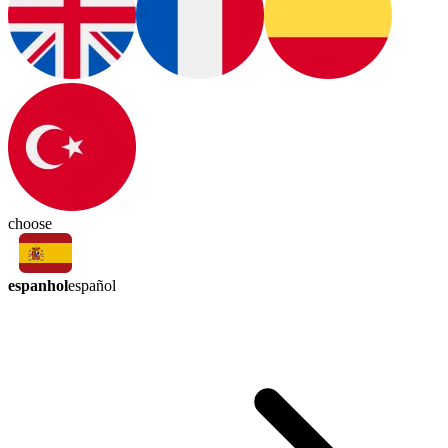
choose
espanhol
español