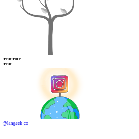
recurrence
recur
@langeek.co