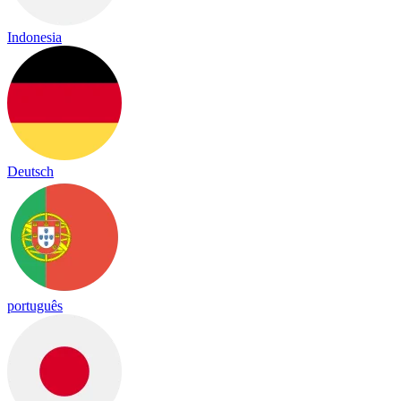
Indonesia
Deutsch
português