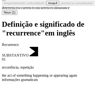
frequentemente confundidos
0
rimas
4
pronúncia semelhante
0
deterrence
occurrence
concurrence
coinsurance
Noun
(
1
)
Definição e significado de
"recurrence"em inglês
Recurrence
SUBSTANTIVO
01
recorrência
,
repetição
the act of something happening or appearing again
informações gramaticais