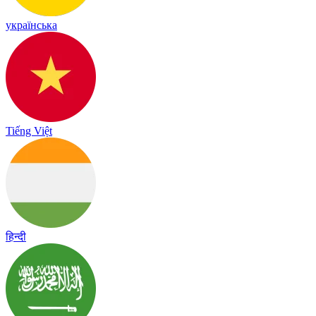
українська
Tiếng Việt
हिन्दी