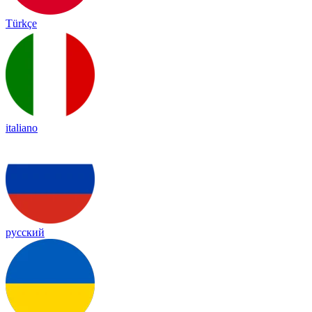
Türkçe
italiano
русский