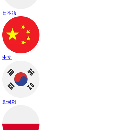
日本語
中文
한국어