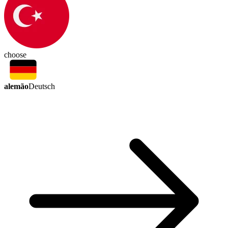
choose
alemão
Deutsch