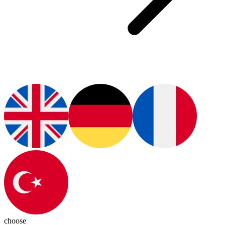
choose