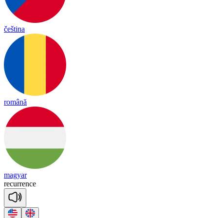
čeština
română
magyar
re
cu
rrence