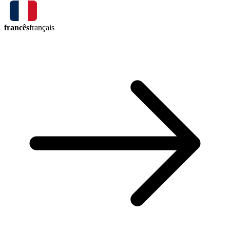
francês
français