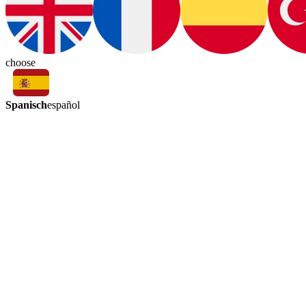
choose
Spanisch
español