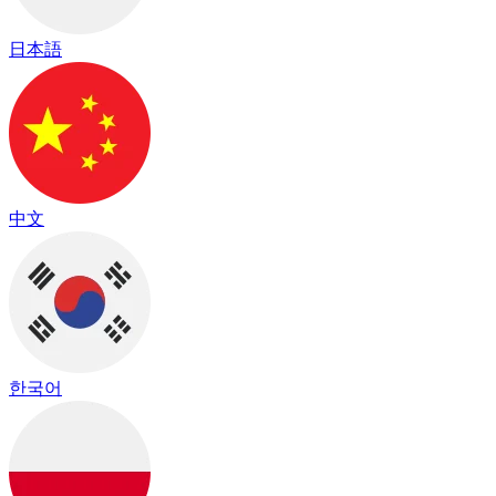
日本語
中文
한국어