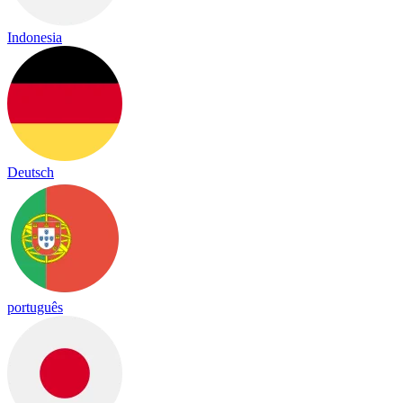
Indonesia
Deutsch
português