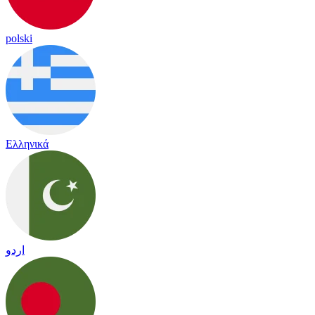
polski
Ελληνικά
اردو