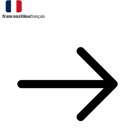
francouzština
français