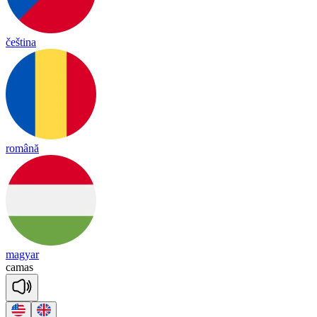
čeština
română
magyar
ca
mas