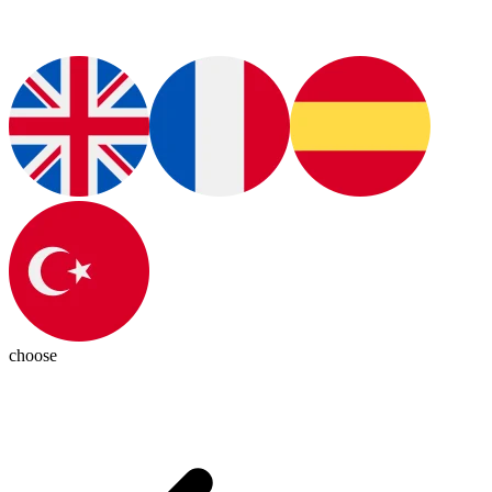
choose