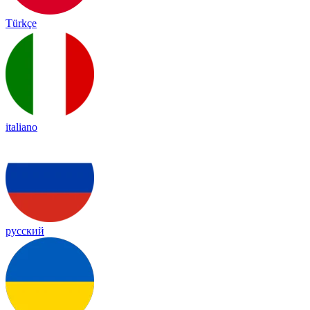
Türkçe
italiano
русский