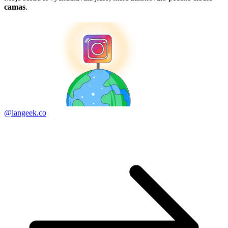
camas
.
@langeek.co