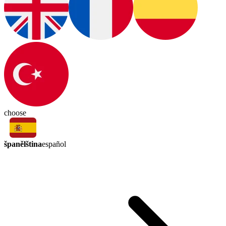
choose
španělština
español