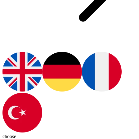
choose