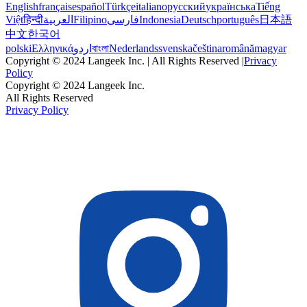
English
français
español
Türkçe
italiano
русский
українська
Tiếng
Việt
हिन्दी
العربية
Filipino
فارسی
Indonesia
Deutsch
português
日本語
中文
한국어
polski
Ελληνικά
اردو
বাংলা
Nederlands
svenska
čeština
română
magyar
Copyright © 2024 Langeek Inc. | All Rights Reserved |
Privacy
Policy
Copyright © 2024 Langeek Inc.
All Rights Reserved
Privacy Policy