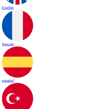
English
français
español