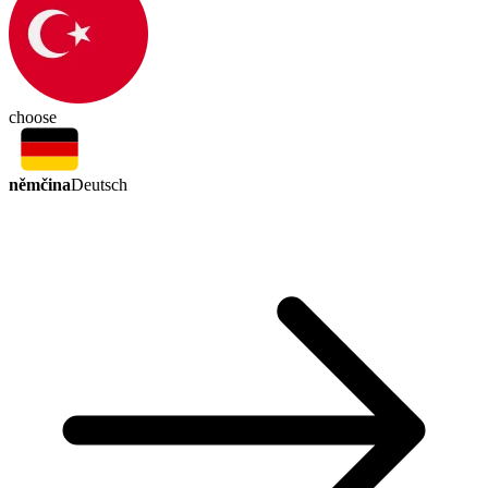
choose
němčina
Deutsch