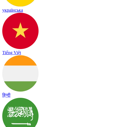
українська
Tiếng Việt
हिन्दी