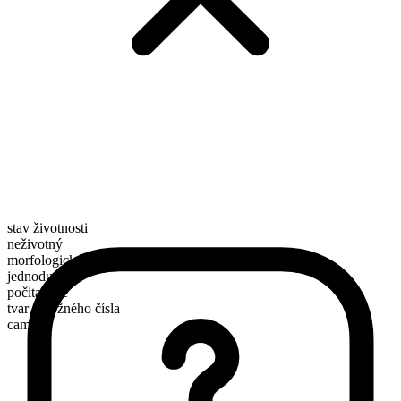
stav životnosti
neživotný
morfologické složení
jednoduché
počitatelné
tvar množného čísla
camas