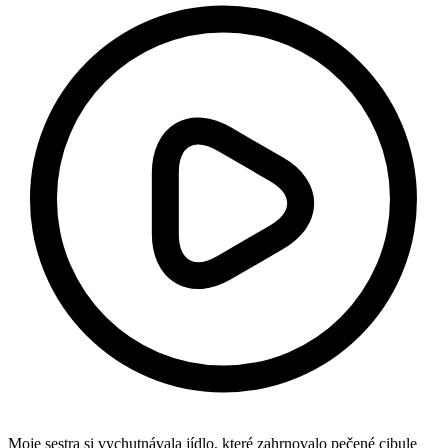
Moje sestra si vychutnávala jídlo, které zahrnovalo pečené cibule