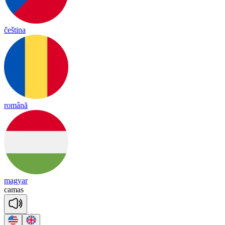
čeština
română
magyar
ca
mas