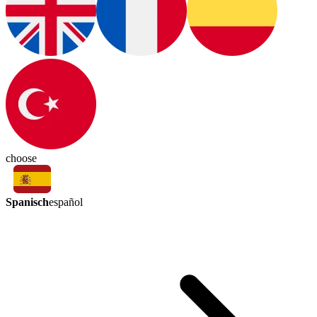
choose
Spanisch
español