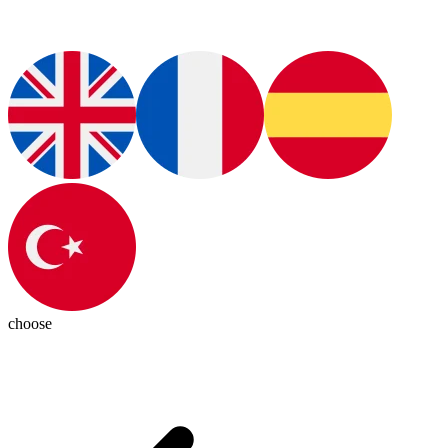
choose