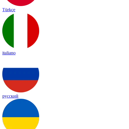
Türkçe
italiano
русский