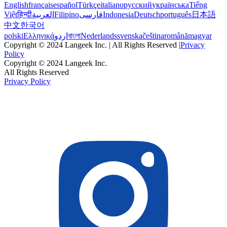
English
français
español
Türkçe
italiano
русский
українська
Tiếng
Việt
हिन्दी
العربية
Filipino
فارسی
Indonesia
Deutsch
português
日本語
中文
한국어
polski
Ελληνικά
اردو
বাংলা
Nederlands
svenska
čeština
română
magyar
Copyright © 2024 Langeek Inc. | All Rights Reserved |
Privacy
Policy
Copyright © 2024 Langeek Inc.
All Rights Reserved
Privacy Policy