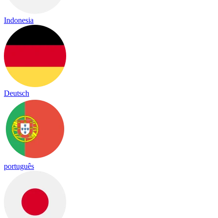
Indonesia
Deutsch
português