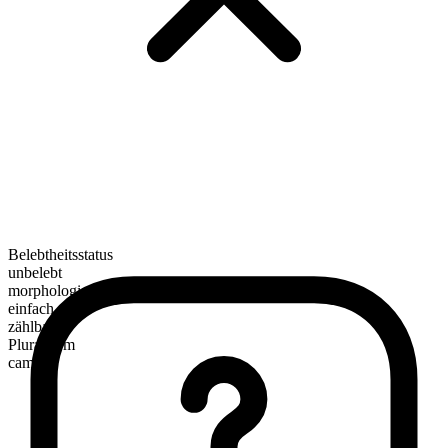
Belebtheitsstatus
unbelebt
morphologische Zusammensetzung
einfach
zählbar
Pluralform
camas