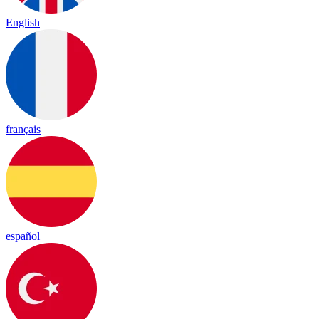
English
français
español