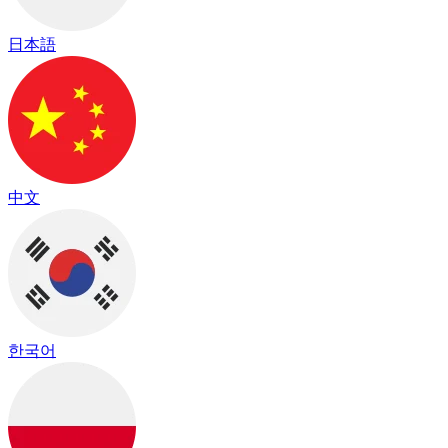
日本語
中文
한국어