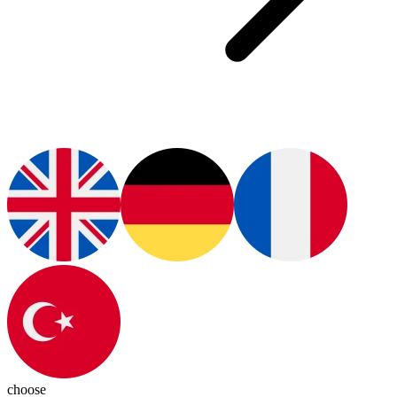
choose