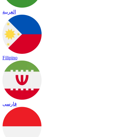
العربية
Filipino
فارسی