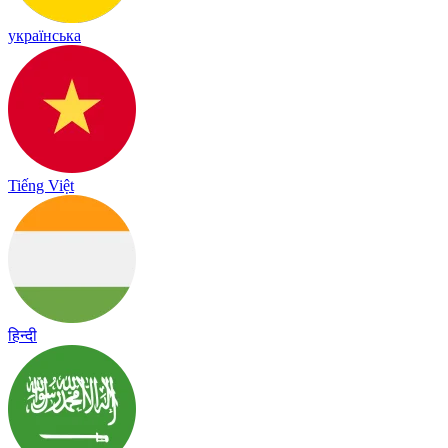
українська
Tiếng Việt
हिन्दी