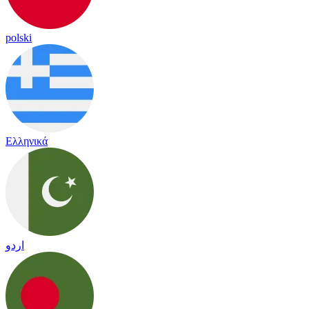
polski
Ελληνικά
اردو