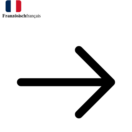
Französisch
français