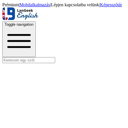
Prémium
|
Mobilalkalmazás
|
Lépjen kapcsolatba velünk
|
Képesszótár
Toggle navigation