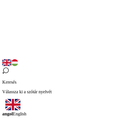
Keresés
Válassza ki a szótár nyelvét
angol
English