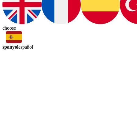
choose
spanyol
español