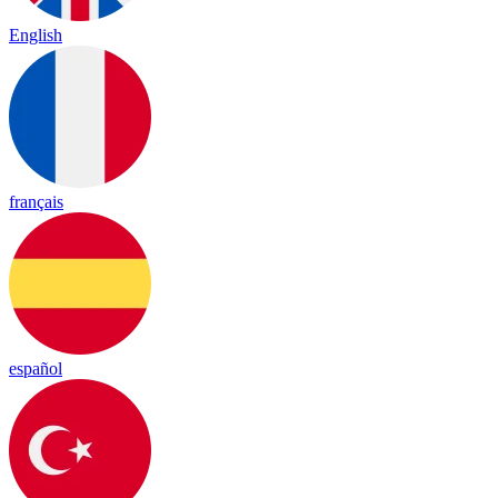
English
français
español