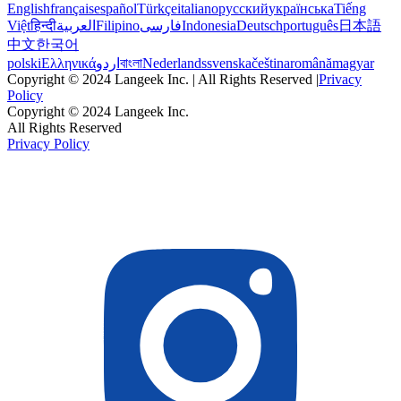
English
français
español
Türkçe
italiano
русский
українська
Tiếng
Việt
हिन्दी
العربية
Filipino
فارسی
Indonesia
Deutsch
português
日本語
中文
한국어
polski
Ελληνικά
اردو
বাংলা
Nederlands
svenska
čeština
română
magyar
Copyright © 2024 Langeek Inc. | All Rights Reserved |
Privacy
Policy
Copyright © 2024 Langeek Inc.
All Rights Reserved
Privacy Policy