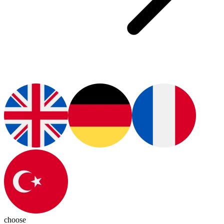
choose