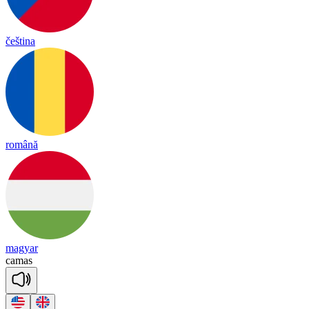
čeština
română
magyar
ca
mas