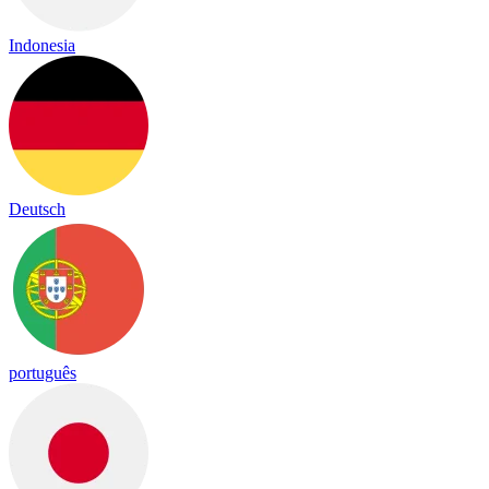
Indonesia
Deutsch
português