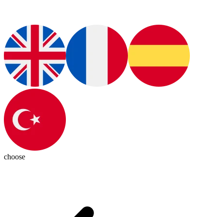
choose