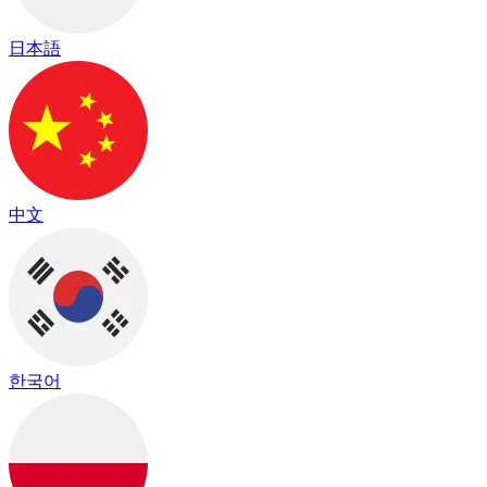
日本語
中文
한국어