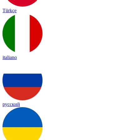
Türkçe
italiano
русский