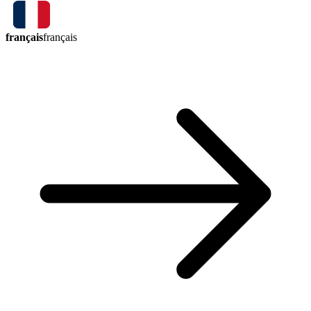
français
français