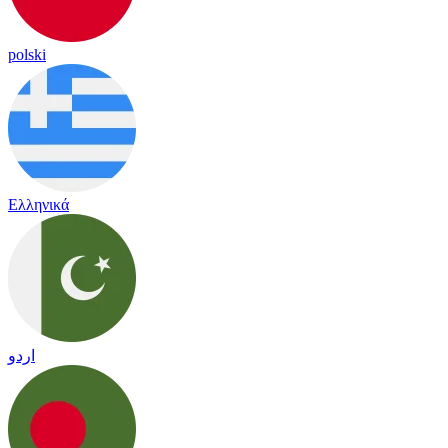
polski
Ελληνικά
اردو