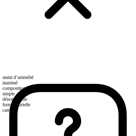
statut d’animéité
inanimé
composition morphologique
simple
dénombrable
forme plurielle
camas