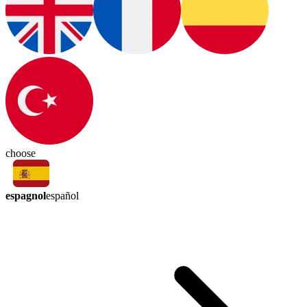
choose
espagnol
español