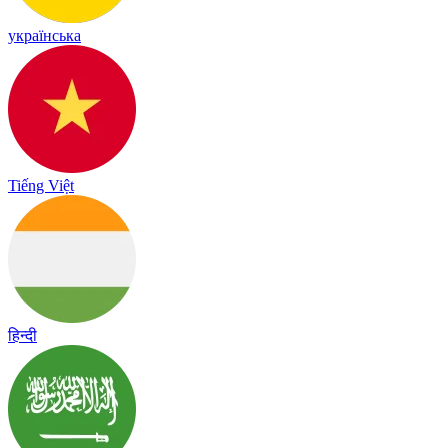
українська
Tiếng Việt
हिन्दी