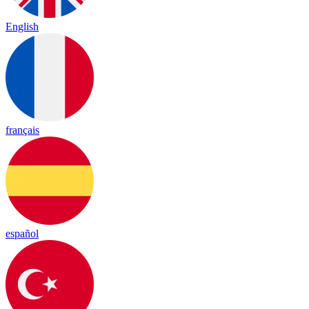
English
français
español