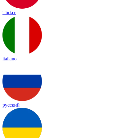
Türkçe
italiano
русский