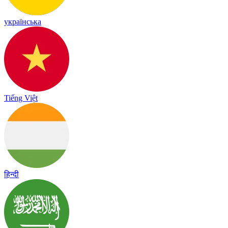
українська
Tiếng Việt
हिन्दी