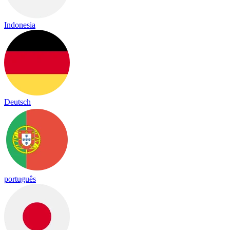
Indonesia
Deutsch
português