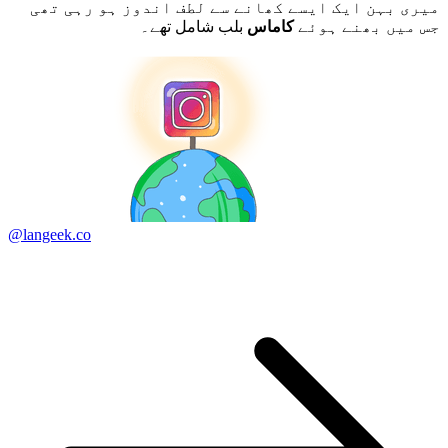
میری بہن ایک ایسے کھانے سے لطف اندوز ہو رہی تھی
جس میں بھنے ہوئے
کاماس
بلب شامل تھے۔
@langeek.co