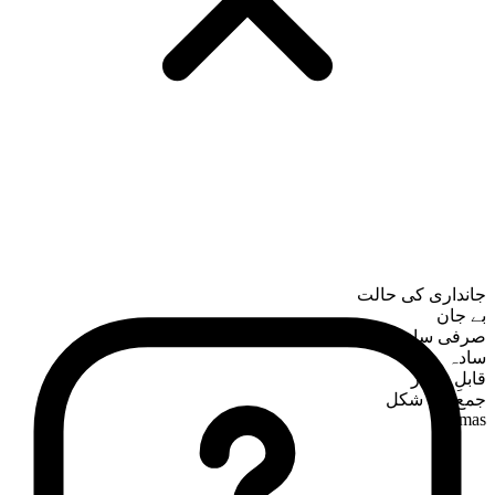
جانداری کی حالت
بے جان
صرفی ساخت
سادہ
قابلِ شمار
جمع کی شکل
camas