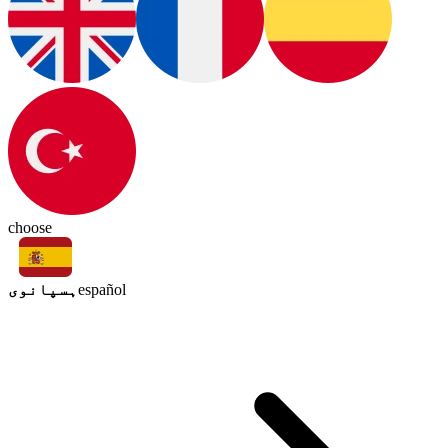
choose
ہسپانوی
español