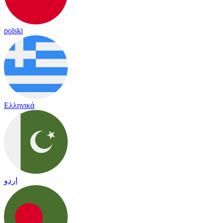
polski
Ελληνικά
اردو