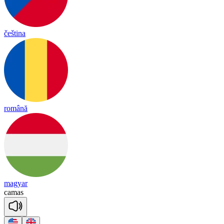
čeština
română
magyar
ca
mas