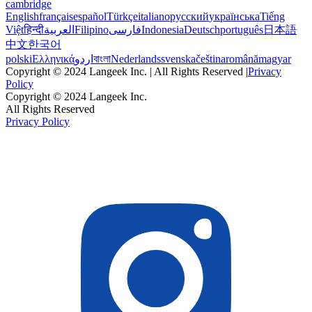
cambridge
English
français
español
Türkçe
italiano
русский
українська
Tiếng
Việt
हिन्दी
العربية
Filipino
فارسی
Indonesia
Deutsch
português
日本語
中文
한국어
polski
Ελληνικά
اردو
বাংলা
Nederlands
svenska
čeština
română
magyar
Copyright © 2024 Langeek Inc. | All Rights Reserved |
Privacy
Policy
Copyright © 2024 Langeek Inc.
All Rights Reserved
Privacy Policy