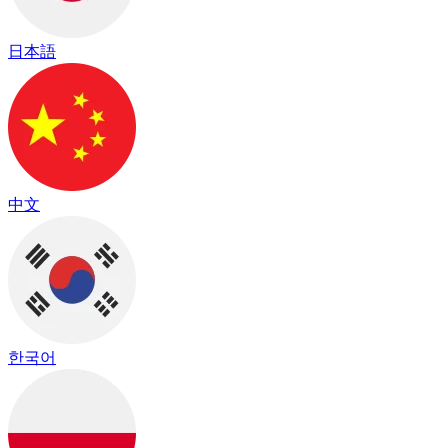
日本語
中文
한국어