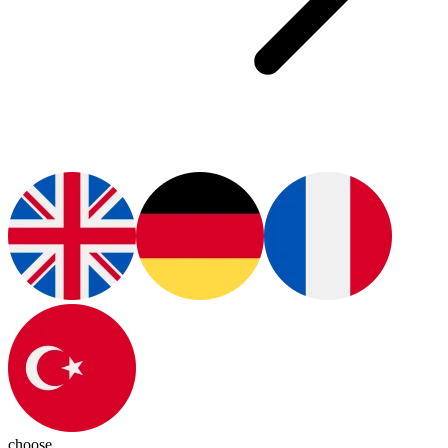
choose