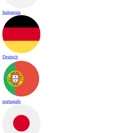
Indonesia
Deutsch
português