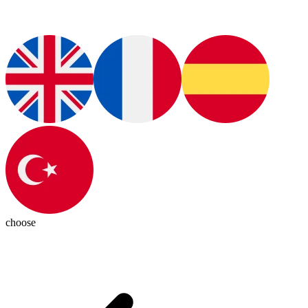
choose