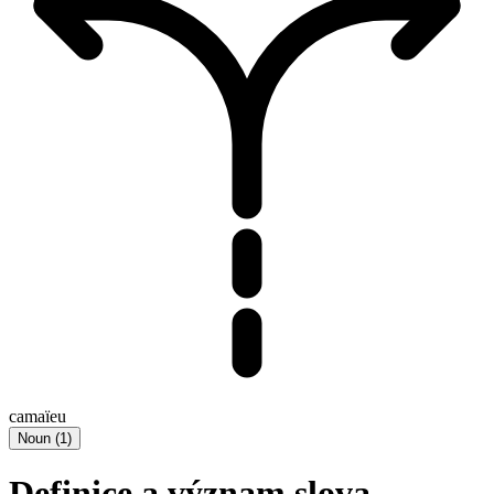
camaïeu
Noun
(
1
)
Definice a význam slova