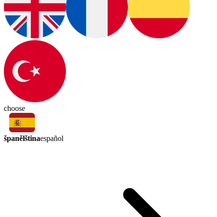
choose
španělština
español