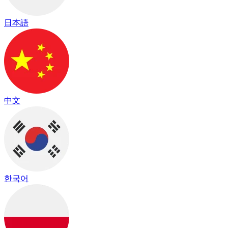
日本語
中文
한국어