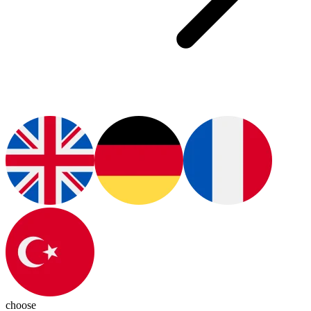
choose