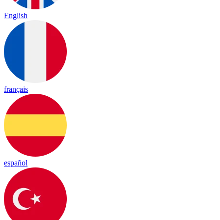
English
français
español