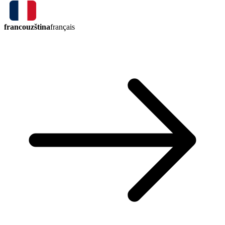
francouzština
français