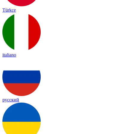
Türkçe
italiano
русский