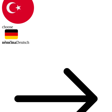
choose
němčina
Deutsch