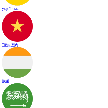
українська
Tiếng Việt
हिन्दी