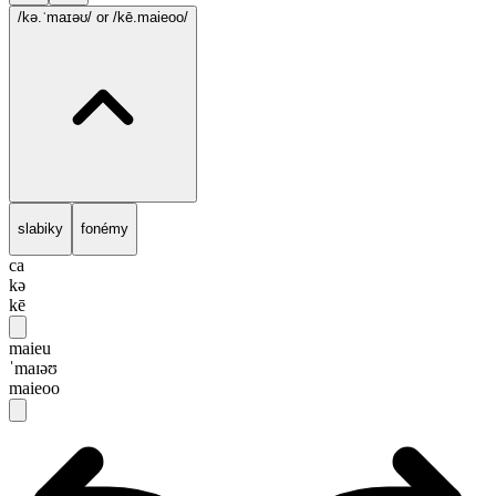
/kə.ˈmaɪəʊ/
or /kē.maieoo/
slabiky
fonémy
ca
kə
kē
maieu
ˈmaɪəʊ
maieoo