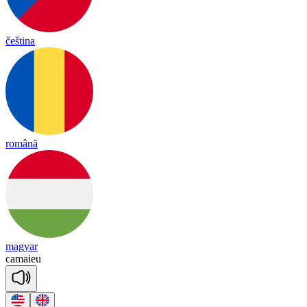
čeština
română
magyar
ca
maieu