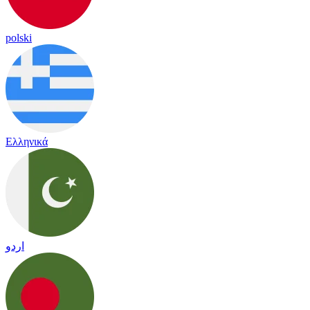
polski
Ελληνικά
اردو