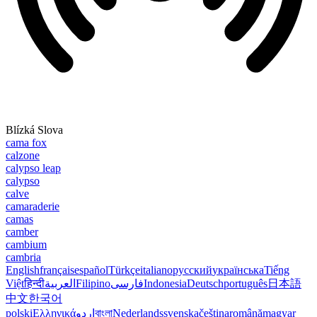
Blízká Slova
cama fox
calzone
calypso leap
calypso
calve
camaraderie
camas
camber
cambium
cambria
English
français
español
Türkçe
italiano
русский
українська
Tiếng
Việt
हिन्दी
العربية
Filipino
فارسی
Indonesia
Deutsch
português
日本語
中文
한국어
polski
Ελληνικά
اردو
বাংলা
Nederlands
svenska
čeština
română
magyar