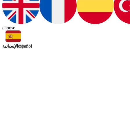
choose
الإسبانية
español