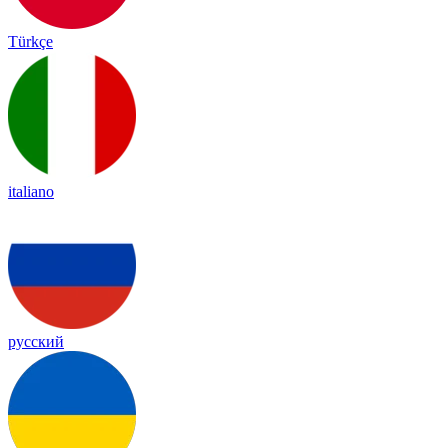
Türkçe
italiano
русский