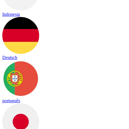
Indonesia
Deutsch
português