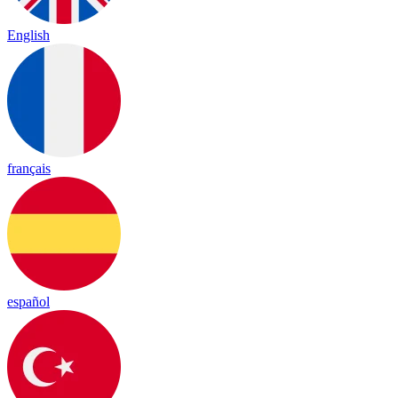
English
français
español