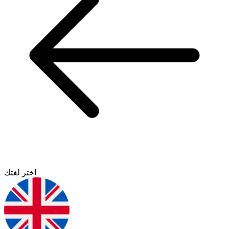
اختر لغتك