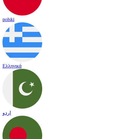
polski
Ελληνικά
اردو