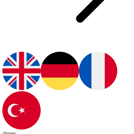
choose