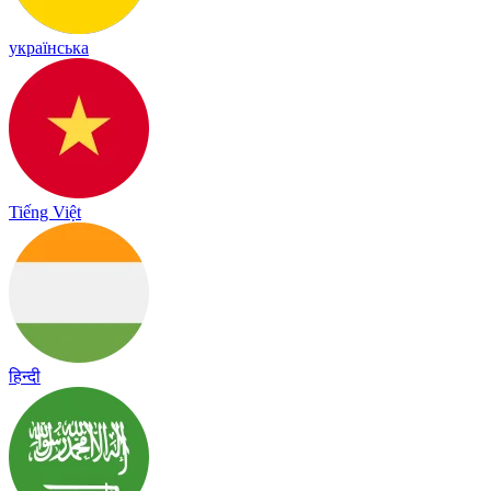
українська
Tiếng Việt
हिन्दी