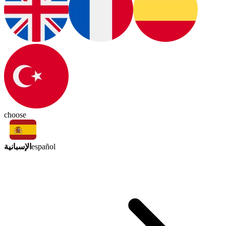
choose
الإسبانية
español