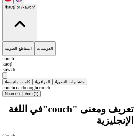
/kaʊʧ/
or /kawch/
الفونيمات
المقاطع الصوتية
couch
kaʊʧ
kawch
4
كلمات ملتبسة
4
القوافي
4
متشابهات النطق
conch
coach
cough
crouch
Noun
(
2
)
Verb
(
1
)
تعريف ومعنى "couch"في اللغة
الإنجليزية
Couch