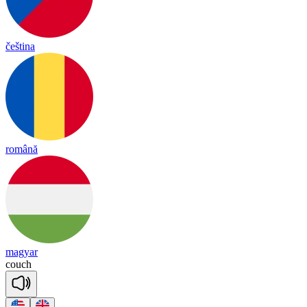
čeština
română
magyar
couch