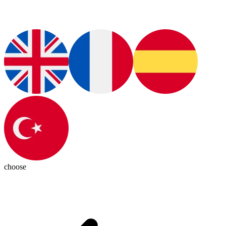
choose