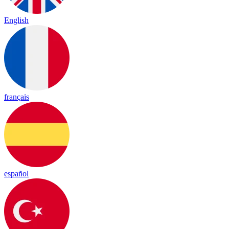
English
français
español