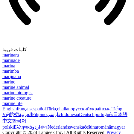
كلمات قريبة
marinara
marinade
marina
marimba
marijuana
marine
marine animal
marine biologist
marine creature
marine life
English
français
español
Türkçe
italiano
русский
українська
Tiếng
Việt
हिन्दी
العربية
Filipino
فارسی
Indonesia
Deutsch
português
日本語
中文
한국어
polski
Ελληνικά
اردو
বাংলা
Nederlands
svenska
čeština
română
magyar
Copyright © 2024 Langeek Inc. | All Rights Reserved |
Privacy