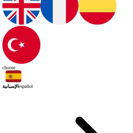
choose
الإسبانية
español