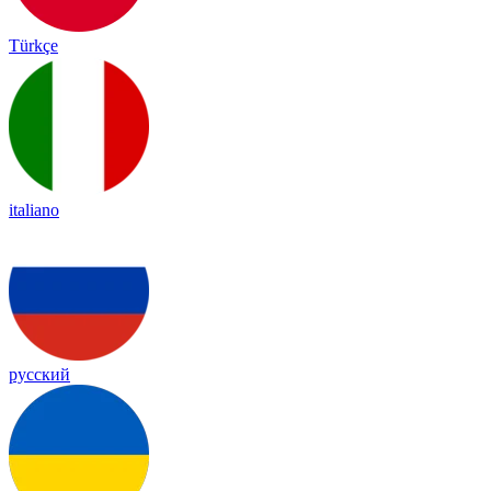
Türkçe
italiano
русский