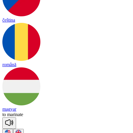
čeština
română
magyar
to
ma
ri
nate