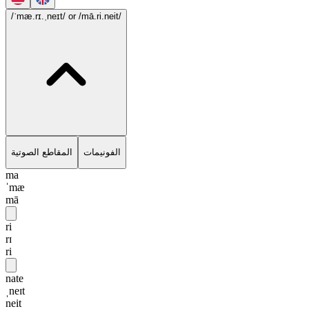
/ˈmæ.rɪ.ˌneɪt/
or /mā.ri.neit/
الفونيمات
المقاطع الصوتية
ma
ˈmæ
mā
ri
rɪ
ri
nate
ˌneɪt
neit