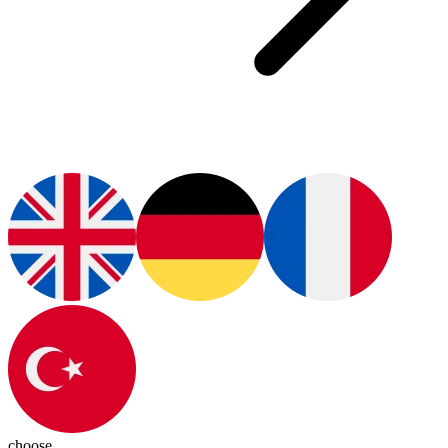
choose