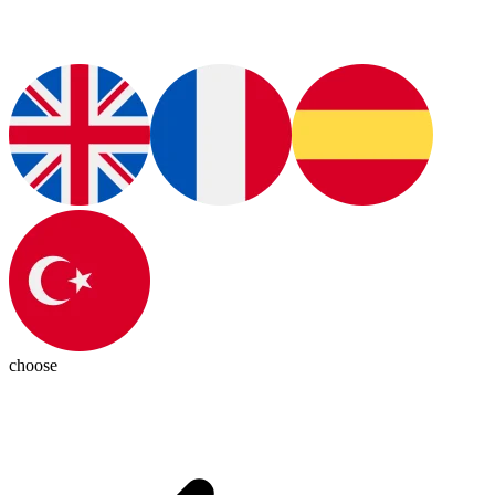
choose