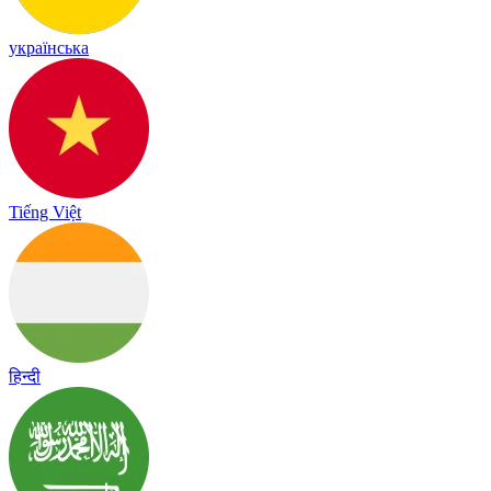
українська
Tiếng Việt
हिन्दी