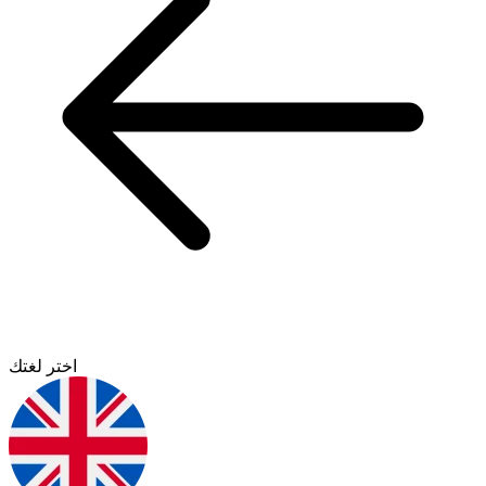
اختر لغتك