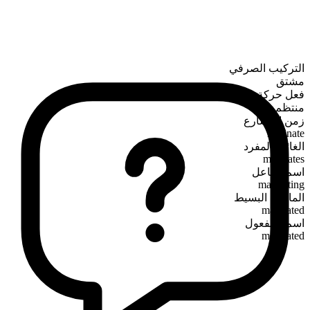
التركيب الصرفي
مشتق
فعل حركة
منتظم
زمن المضارع
marinate
الغائب المفرد
marinates
اسم الفاعل
marinating
الماضي البسيط
marinated
اسم المفعول
marinated