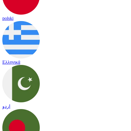
polski
Ελληνικά
اردو