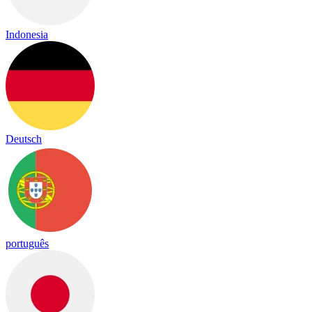
Indonesia
Deutsch
português