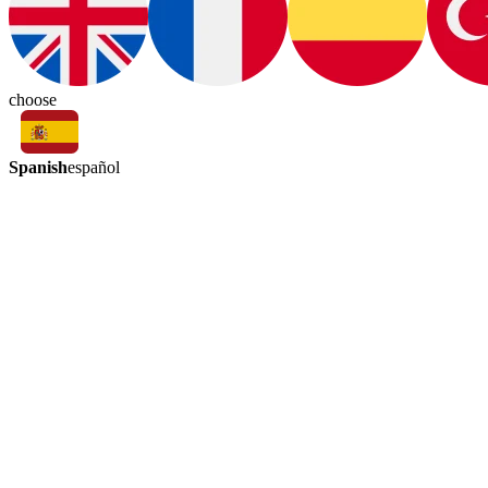
choose
Spanish
español