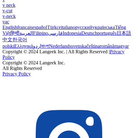
v neck
v-cut
v-neck
vac
English
français
español
Türkçe
italiano
русский
українська
Tiếng
Việt
हिन्दी
العربية
Filipino
فارسی
Indonesia
Deutsch
português
日本語
中文
한국어
polski
Ελληνικά
اردو
বাংলা
Nederlands
svenska
čeština
română
magyar
Copyright © 2024 Langeek Inc. | All Rights Reserved |
Privacy
Policy
Copyright © 2024 Langeek Inc.
All Rights Reserved
Privacy Policy