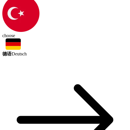
choose
德语
Deutsch