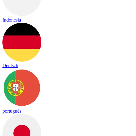
Indonesia
Deutsch
português