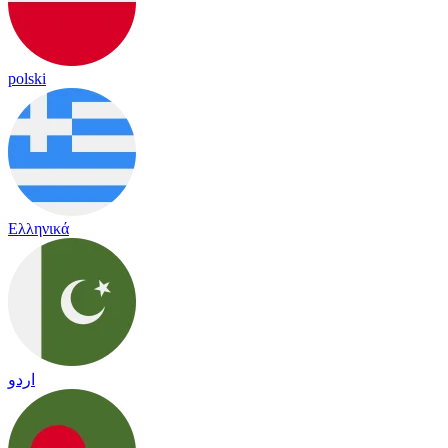
polski
Ελληνικά
اردو