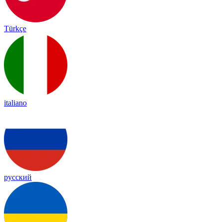
Türkçe
italiano
русский