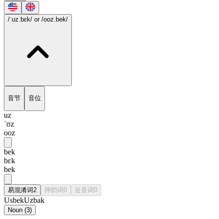
/ˈʊz.bɛk/
or /ooz.bek/
音节
音位
uz
ˈʊz
ooz
bek
bɛk
bek
易混淆词
2
押韵词
0
近音词
0
Usbek
Uzbak
Noun
(
3
)