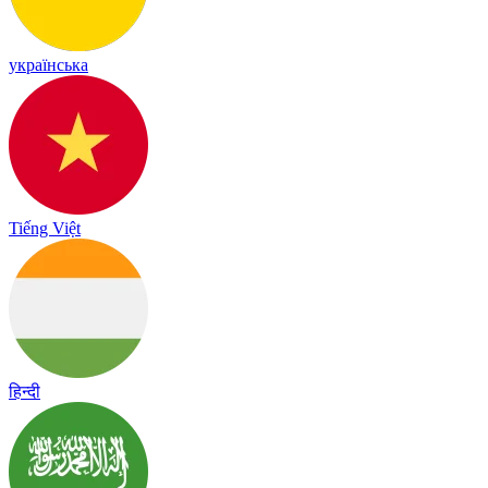
українська
Tiếng Việt
हिन्दी