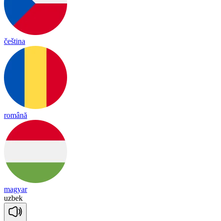
čeština
română
magyar
uz
bek