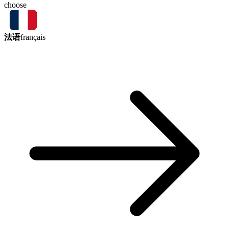
choose
法语
français