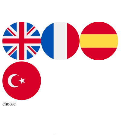
choose