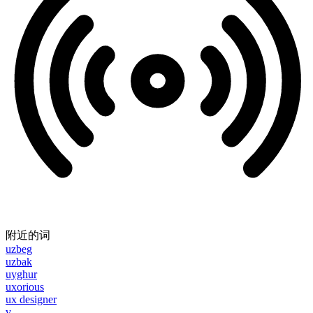
附近的词
uzbeg
uzbak
uyghur
uxorious
ux designer
v