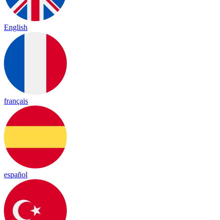
English
français
español