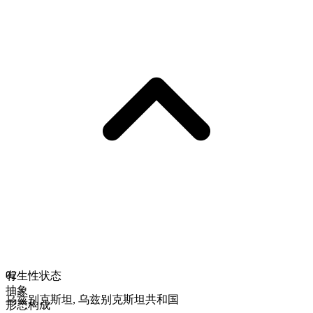
02
有生性状态
抽象
乌兹别克斯坦
,
乌兹别克斯坦共和国
形态构成