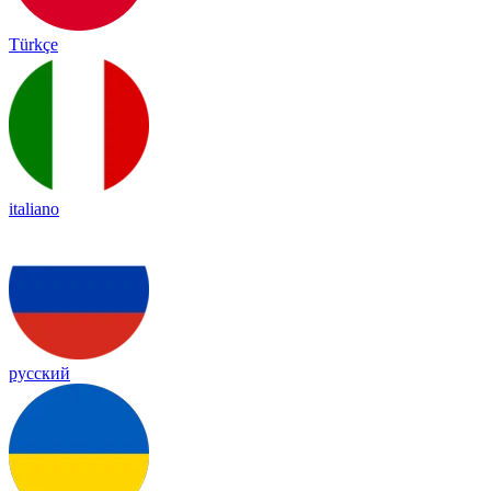
Türkçe
italiano
русский