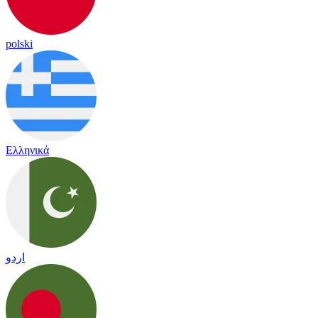
polski
Ελληνικά
اردو