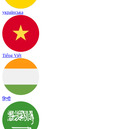
українська
Tiếng Việt
हिन्दी