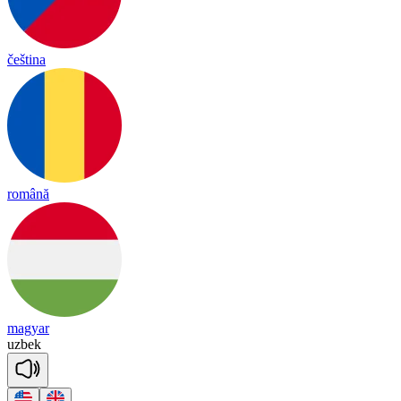
čeština
română
magyar
uz
bek