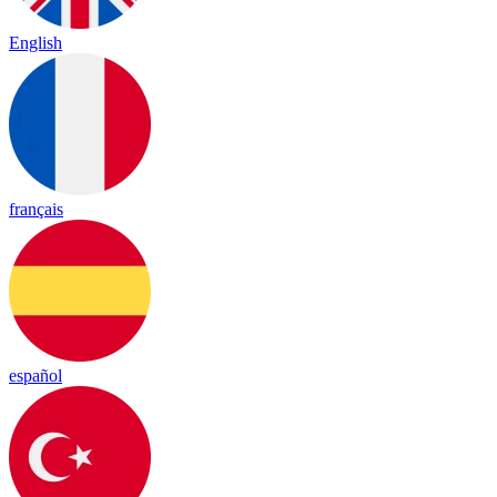
English
français
español