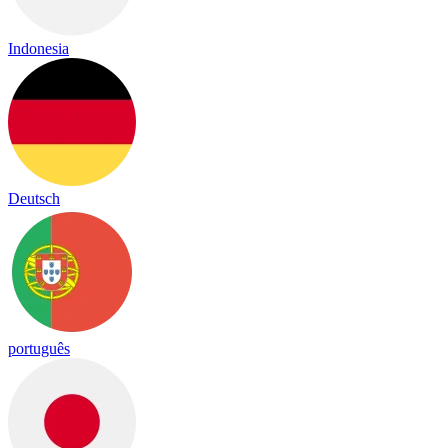
Indonesia
Deutsch
português