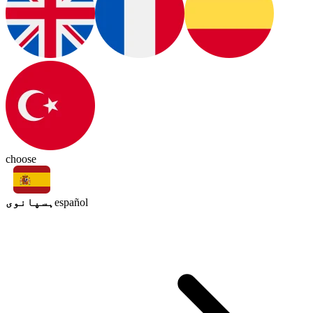
choose
ہسپانوی
español