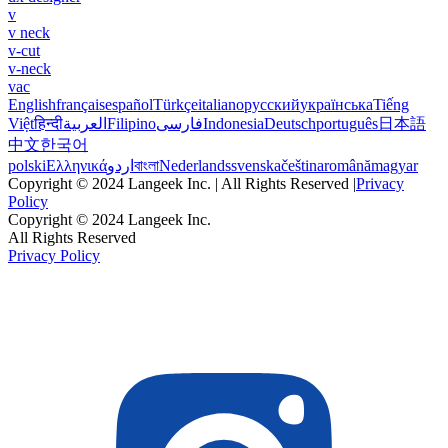
v
v neck
v-cut
v-neck
vac
English
français
español
Türkçe
italiano
русский
українська
Tiếng
Việt
हिन्दी
العربية
Filipino
فارسی
Indonesia
Deutsch
português
日本語
中文
한국어
polski
Ελληνικά
اردو
বাংলা
Nederlands
svenska
čeština
română
magyar
Copyright © 2024 Langeek Inc. | All Rights Reserved |
Privacy
Policy
Copyright © 2024 Langeek Inc.
All Rights Reserved
Privacy Policy