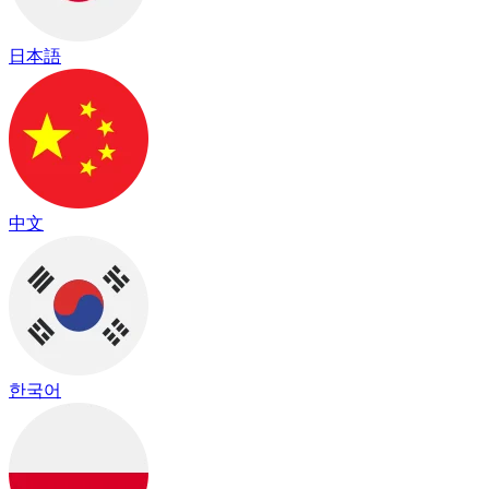
日本語
中文
한국어