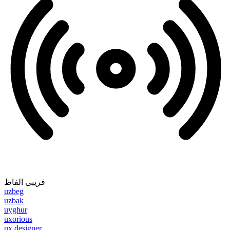
قریبی الفاظ
uzbeg
uzbak
uyghur
uxorious
ux designer