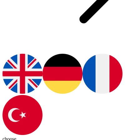
choose