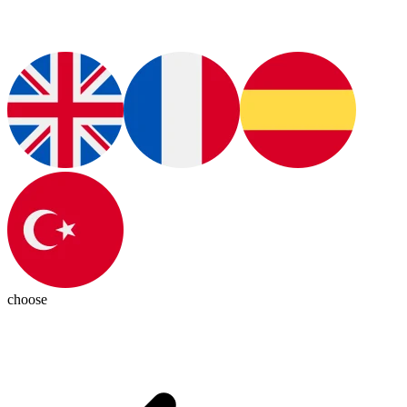
choose