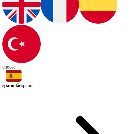
choose
spaniolă
español