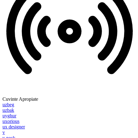
Cuvinte Apropiate
uzbeg
uzbak
uyghur
uxorious
ux designer
v
v neck