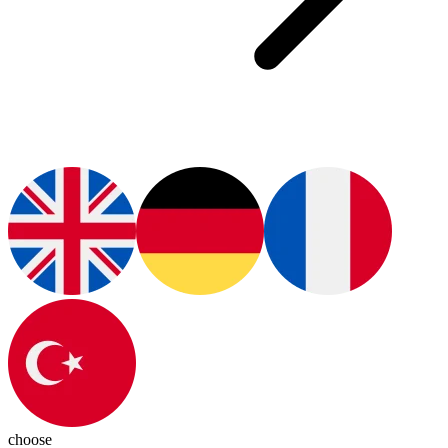
choose