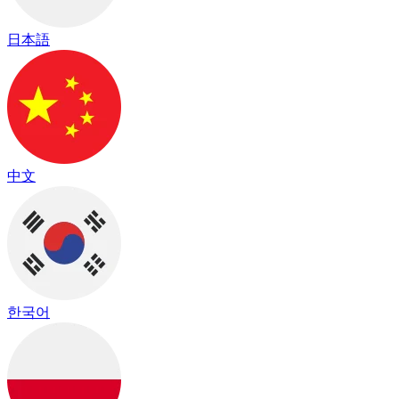
日本語
中文
한국어