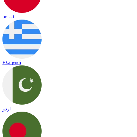
polski
Ελληνικά
اردو