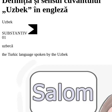
Definiția și sensul cuvântului
„Uzbek” în engleză
Uzbek
SUBSTANTIV
01
uzbecă
the Turkic language spoken by the Uzbek