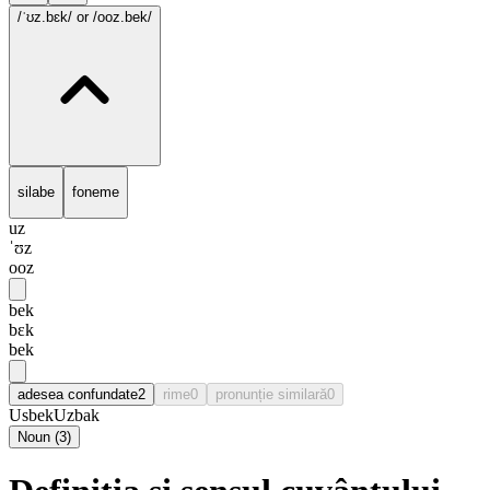
/ˈʊz.bɛk/
or /ooz.bek/
silabe
foneme
uz
ˈʊz
ooz
bek
bɛk
bek
adesea confundate
2
rime
0
pronunție similară
0
Usbek
Uzbak
Noun
(
3
)