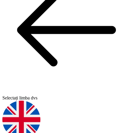
Selectați limba dvs