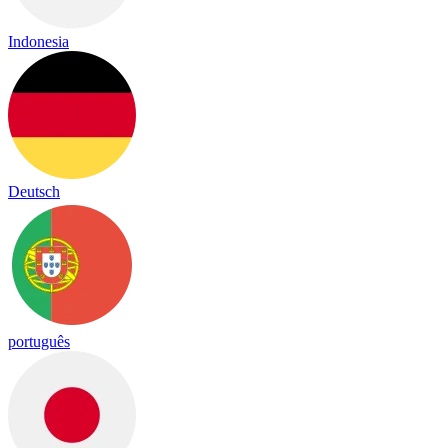
Indonesia
Deutsch
português