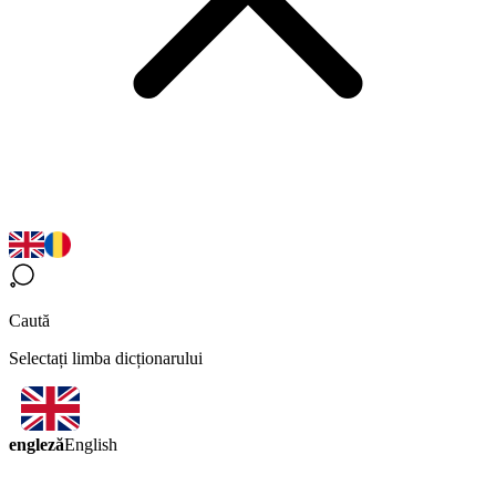
Caută
Selectați limba dicționarului
engleză
English