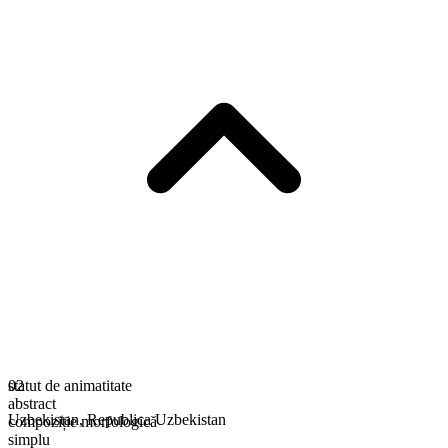
statut de animatitate
02
abstract
Uzbekistan
,
Republica Uzbekistan
compoziție morfologică
simplu