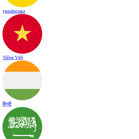
українська
Tiếng Việt
हिन्दी