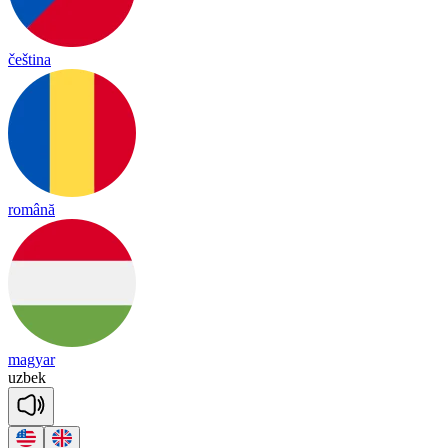
čeština
română
magyar
uz
bek