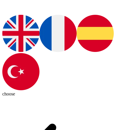
choose