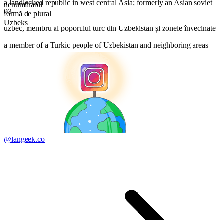
a landlocked republic in west central Asia; formerly an Asian soviet
nenumărabil
03
formă de plural
Uzbeks
uzbec
,
membru al poporului turc din Uzbekistan și zonele învecinate
a member of a Turkic people of Uzbekistan and neighboring areas
@langeek.co