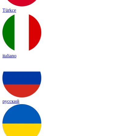
Türkçe
italiano
русский