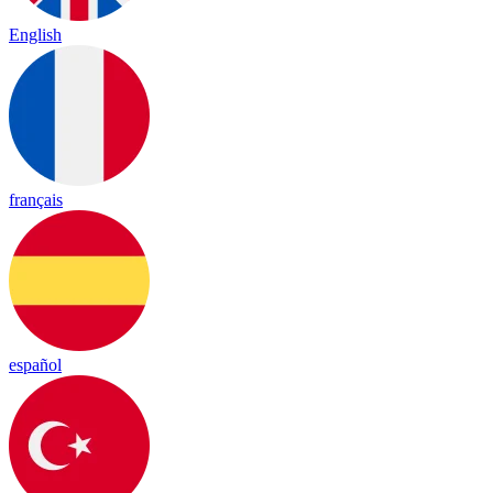
English
français
español