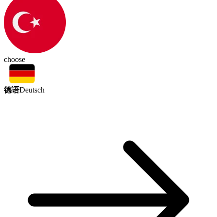
choose
德语
Deutsch