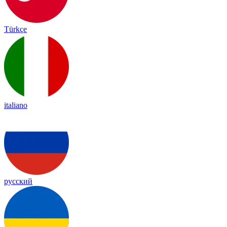
Türkçe
italiano
русский