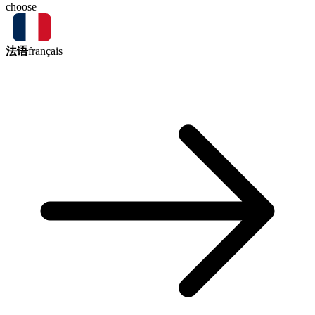
choose
法语
français