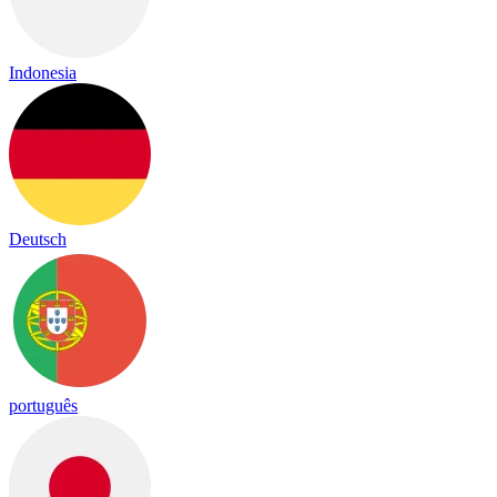
Indonesia
Deutsch
português