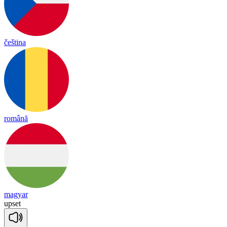
čeština
română
magyar
up
set