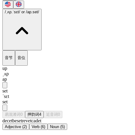
/ˌʌp.ˈsɛt/
or /ap.set/
音节
音位
up
ˌʌp
ap
set
ˈsɛt
set
易混淆词
0
押韵词
4
近音词
0
decet
beset
revet
cadet
Adjective
(
2
)
Verb
(
6
)
Noun
(
5
)