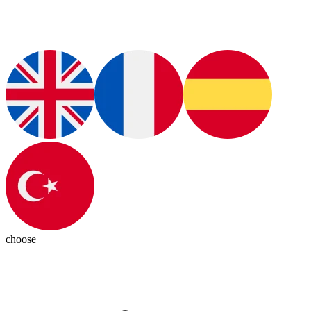
choose