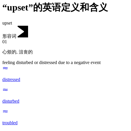
“upset”的英语定义和含义
upset
形容词
01
心烦的
,
沮丧的
feeling disturbed or distressed due to a negative event
distressed
disturbed
troubled