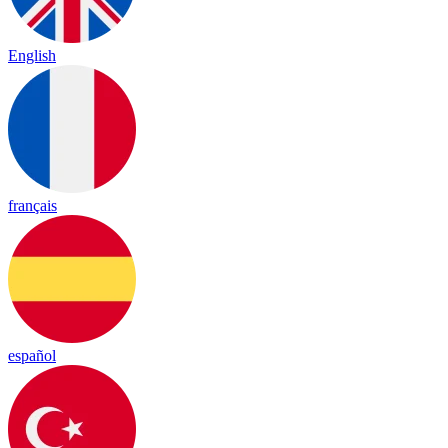
English
français
español