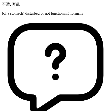
不适
,
紊乱
(of a stomach) disturbed or not functioning normally