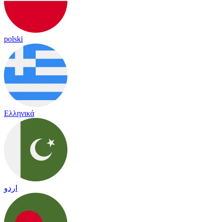
polski
Ελληνικά
اردو