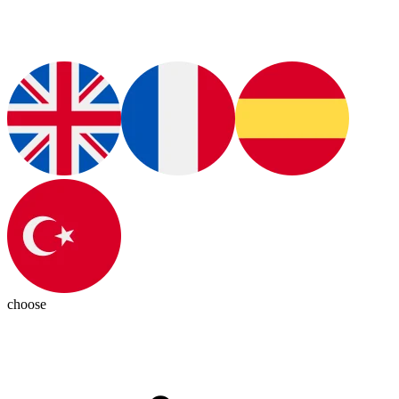
choose