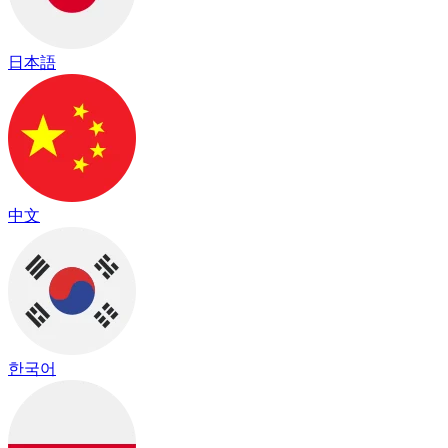
日本語
中文
한국어