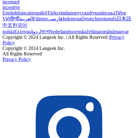
incensed
incentive
English
français
español
Türkçe
italiano
русский
українська
Tiếng
Việt
हिन्दी
العربية
Filipino
فارسی
Indonesia
Deutsch
português
日本語
中文
한국어
polski
Ελληνικά
اردو
বাংলা
Nederlands
svenska
čeština
română
magyar
Copyright © 2024 Langeek Inc. | All Rights Reserved |
Privacy
Policy
Copyright © 2024 Langeek Inc.
All Rights Reserved
Privacy Policy