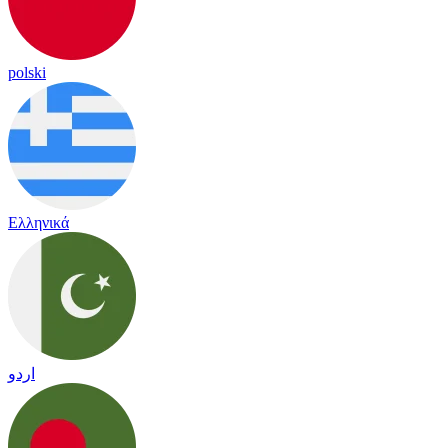
polski
Ελληνικά
اردو