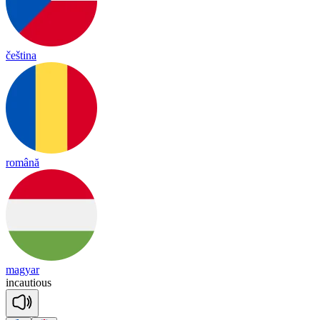
čeština
română
magyar
in
cau
tious