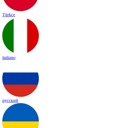
Türkçe
italiano
русский