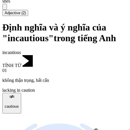
shēs
Adjective
(
2
)
Định nghĩa và ý nghĩa của
"incautious"trong tiếng Anh
incautious
TÍNH TỪ
01
không thận trọng
,
bất cẩn
lacking in caution
cautious