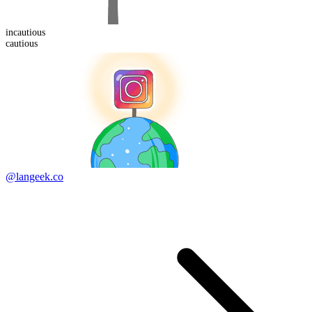
in
cautious
cautious
@langeek.co