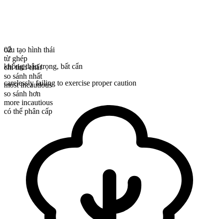
cấu tạo hình thái
02
từ ghép
không thận trọng
,
bất cẩn
chỉ tính chất
so sánh nhất
carelessly failing to exercise proper caution
most incautious
so sánh hơn
more incautious
có thể phân cấp