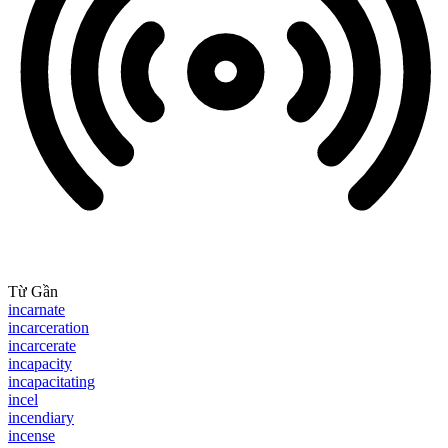
Từ Gần
incarnate
incarceration
incarcerate
incapacity
incapacitating
incel
incendiary
incense