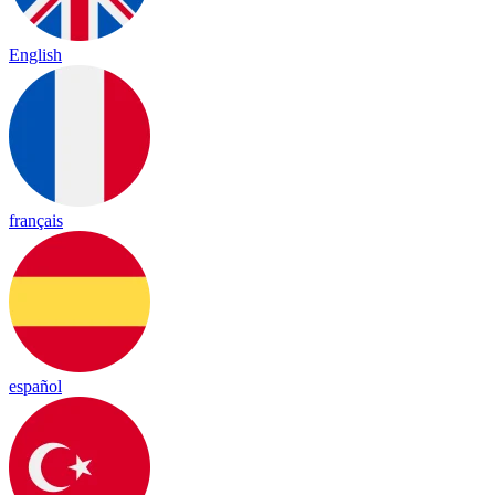
English
français
español