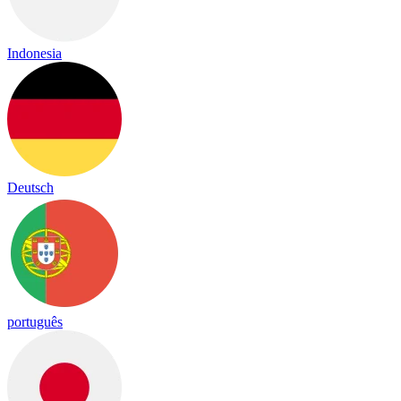
Indonesia
Deutsch
português