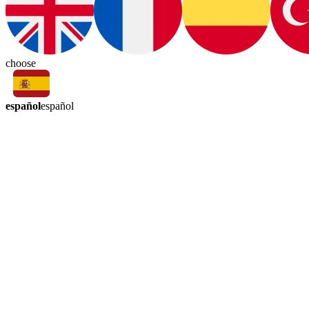
choose
español
español