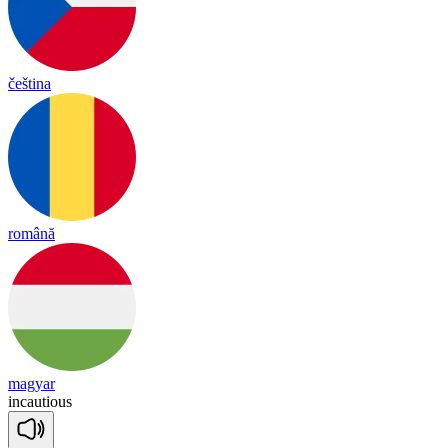
čeština
română
magyar
in
cau
tious