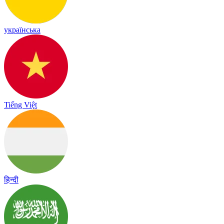
українська
Tiếng Việt
हिन्दी