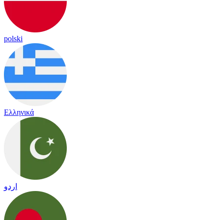
polski
Ελληνικά
اردو