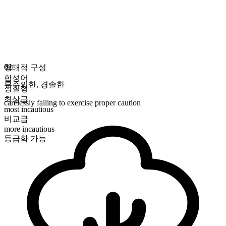
02
형태적 구성
합성어
부주의한
,
경솔한
성질형
최상급
carelessly failing to exercise proper caution
most incautious
비교급
more incautious
등급화 가능