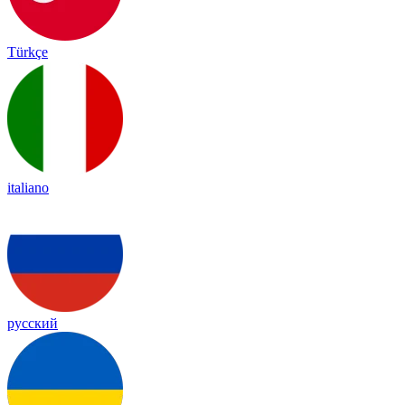
Türkçe
italiano
русский