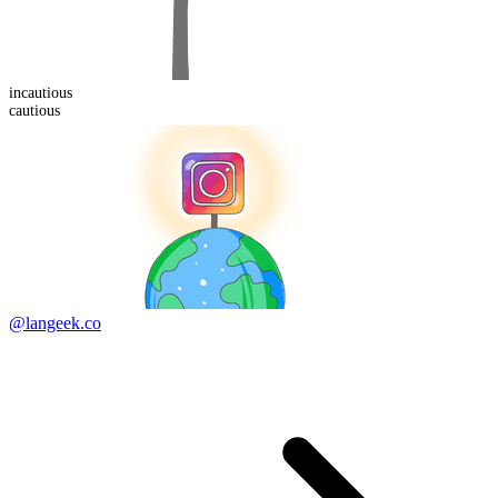
in
cautious
cautious
@langeek.co