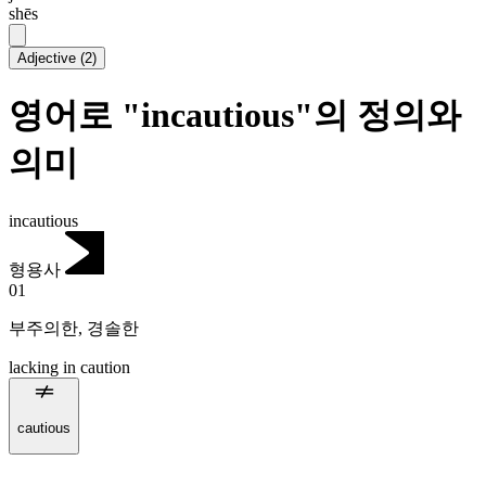
shēs
Adjective
(
2
)
영어로 "incautious"의 정의와
의미
incautious
형용사
01
부주의한
,
경솔한
lacking in caution
cautious