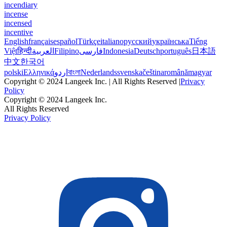
incendiary
incense
incensed
incentive
English
français
español
Türkçe
italiano
русский
українська
Tiếng
Việt
हिन्दी
العربية
Filipino
فارسی
Indonesia
Deutsch
português
日本語
中文
한국어
polski
Ελληνικά
اردو
বাংলা
Nederlands
svenska
čeština
română
magyar
Copyright © 2024 Langeek Inc. | All Rights Reserved |
Privacy
Policy
Copyright © 2024 Langeek Inc.
All Rights Reserved
Privacy Policy