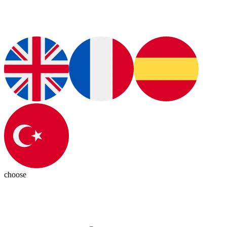
choose