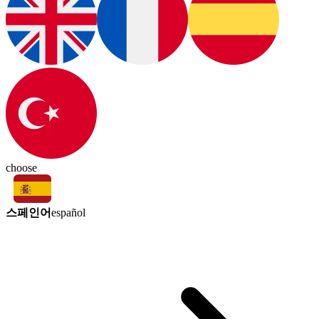
choose
스페인어
español