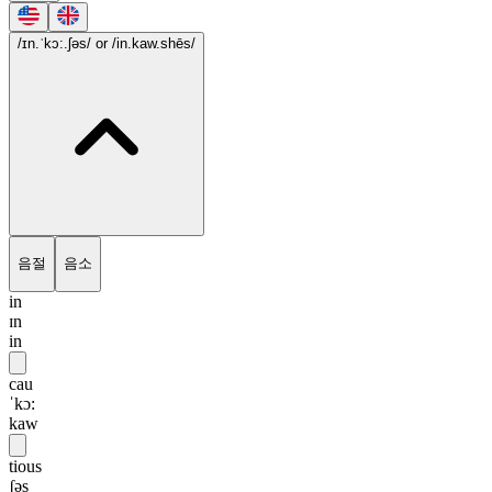
/ɪn.ˈkɔ:.ʃəs/
or /in.kaw.shēs/
음절
음소
in
ɪn
in
cau
ˈkɔ:
kaw
tious
ʃəs