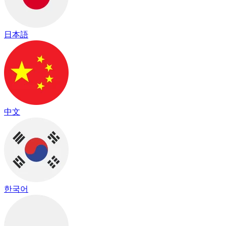
日本語
中文
한국어