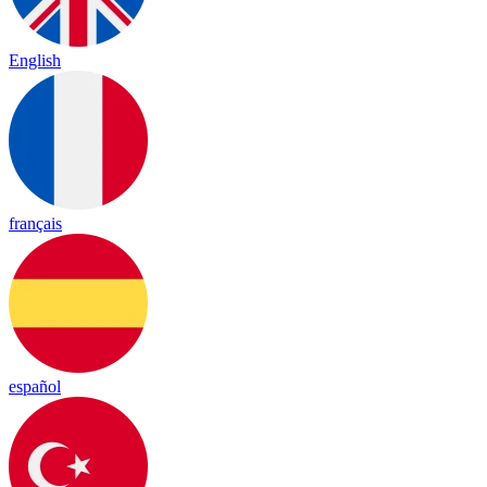
English
français
español