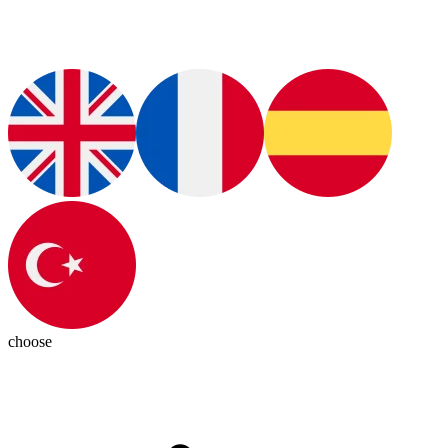
choose