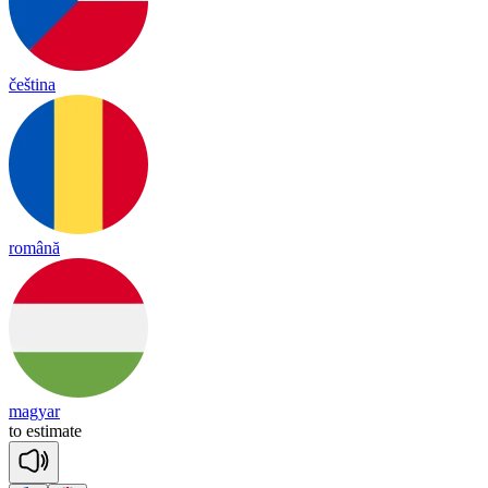
čeština
română
magyar
to
es
ti
mate