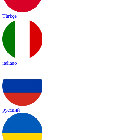
Türkçe
italiano
русский