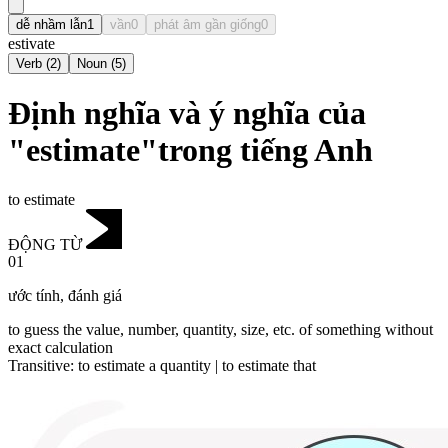
dễ nhầm lẫn
1
vần
0
phát âm gần giống
0
estivate
Verb
(
2
)
Noun
(
5
)
Định nghĩa và ý nghĩa của
"estimate"trong tiếng Anh
to estimate
ĐỘNG TỪ
01
ước tính
,
đánh giá
to guess the value, number, quantity, size, etc. of something without
exact calculation
Transitive
:
to estimate
a quantity |
to estimate
that