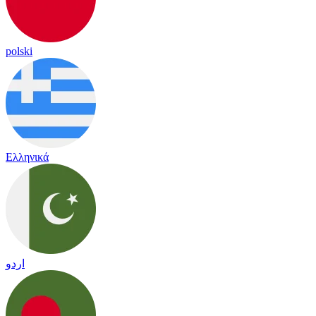
polski
Ελληνικά
اردو