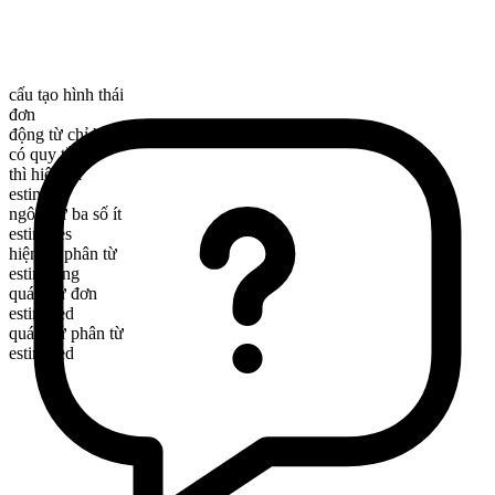
cấu tạo hình thái
đơn
động từ chỉ hành động
có quy tắc
thì hiện tại
estimate
ngôi thứ ba số ít
estimates
hiện tại phân từ
estimating
quá khứ đơn
estimated
quá khứ phân từ
estimated