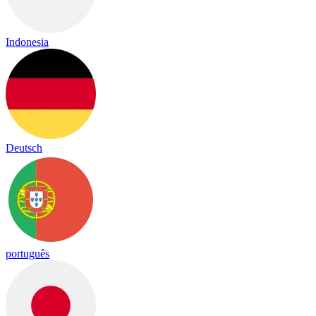
Indonesia
Deutsch
português