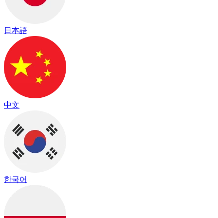
日本語
中文
한국어