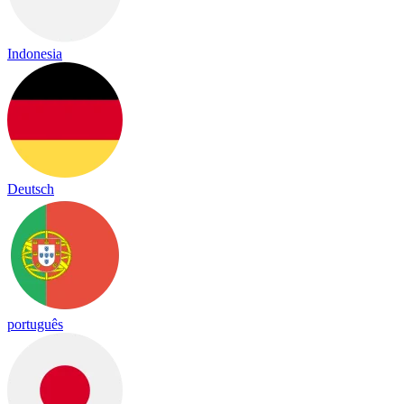
Indonesia
Deutsch
português