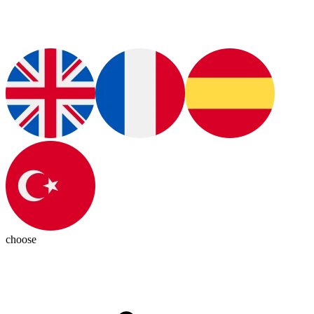
choose