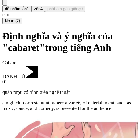
dễ nhầm lẫn
1
vần
4
phát âm gần giống
0
caret
Noun
(
2
)
Định nghĩa và ý nghĩa của
"cabaret"trong tiếng Anh
Cabaret
DANH TỪ
01
quán rượu có trình diễn nghệ thuật
a nightclub or restaurant, where a variety of entertainment, such as
music, dance, and comedy, is presented for the audience