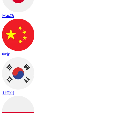
日本語
中文
한국어