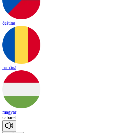
čeština
română
magyar
ca
ba
ret