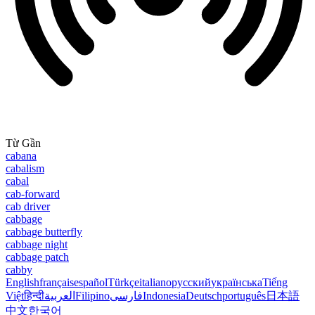
Từ Gần
cabana
cabalism
cabal
cab-forward
cab driver
cabbage
cabbage butterfly
cabbage night
cabbage patch
cabby
English
français
español
Türkçe
italiano
русский
українська
Tiếng
Việt
हिन्दी
العربية
Filipino
فارسی
Indonesia
Deutsch
português
日本語
中文
한국어