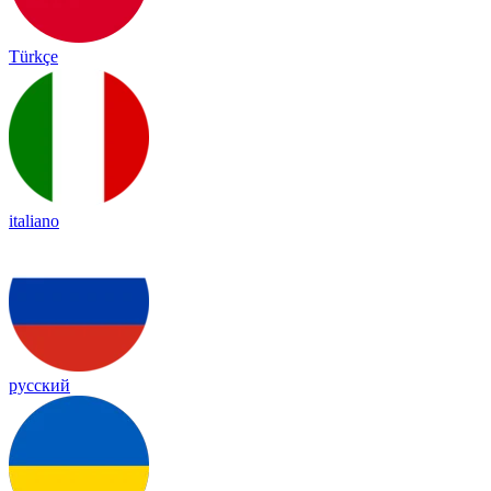
Türkçe
italiano
русский