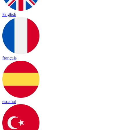
English
français
español