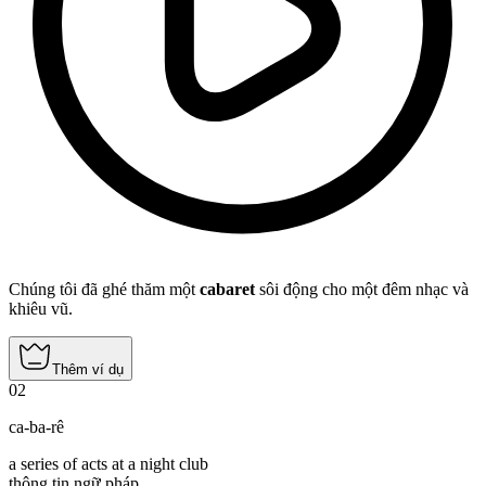
Chúng tôi đã ghé thăm một
cabaret
sôi động cho một đêm nhạc và
khiêu vũ.
Thêm ví dụ
02
ca-ba-rê
a series of acts at a night club
thông tin ngữ pháp