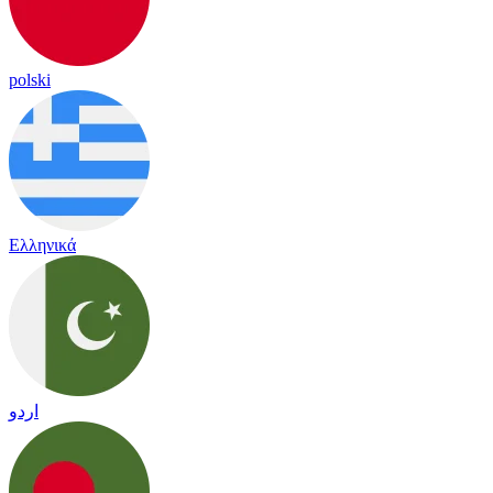
polski
Ελληνικά
اردو