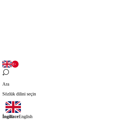
Ara
Sözlük dilini seçin
İngilizce
English