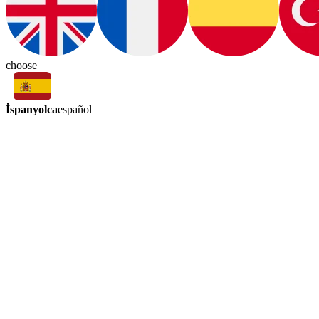
choose
İspanyolca
español