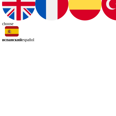
choose
испанский
español