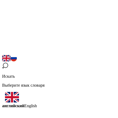
Искать
Выберите язык словаря
английский
English