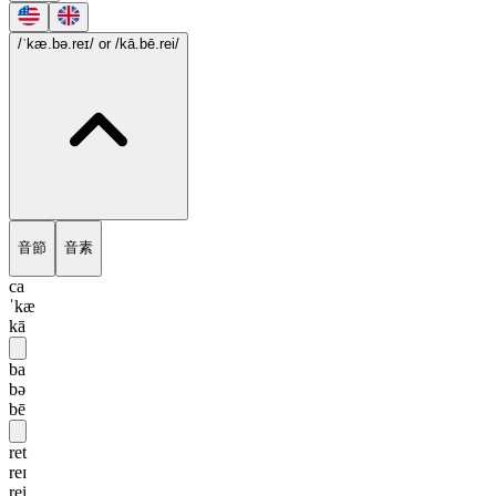
/ˈkæ.bə.reɪ/
or /kā.bē.rei/
音節
音素
ca
ˈkæ
kā
ba
bə
bē
ret
reɪ
rei