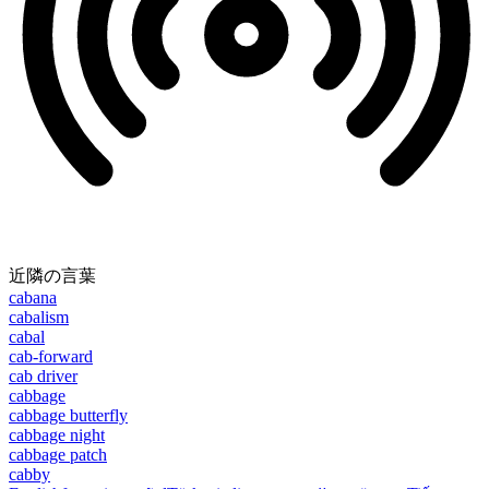
近隣の言葉
cabana
cabalism
cabal
cab-forward
cab driver
cabbage
cabbage butterfly
cabbage night
cabbage patch
cabby