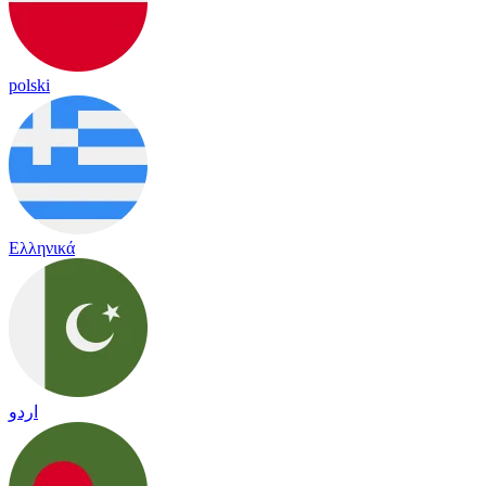
polski
Ελληνικά
اردو