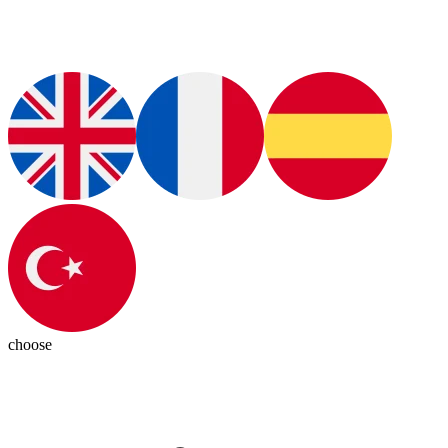
choose