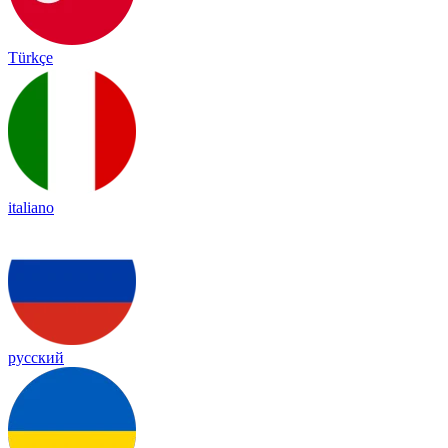
Türkçe
italiano
русский