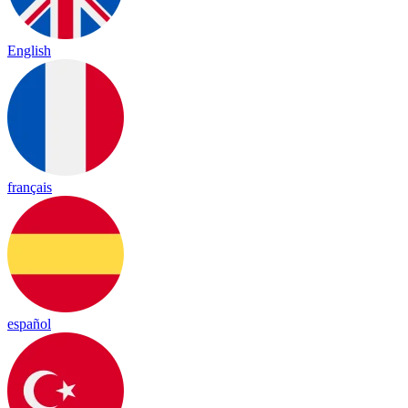
English
français
español