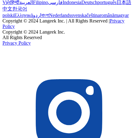
Việt
हिन्दी
العربية
Filipino
فارسی
Indonesia
Deutsch
português
日本語
中文
한국어
polski
Ελληνικά
اردو
বাংলা
Nederlands
svenska
čeština
română
magyar
Copyright © 2024 Langeek Inc. | All Rights Reserved |
Privacy
Policy
Copyright © 2024 Langeek Inc.
All Rights Reserved
Privacy Policy