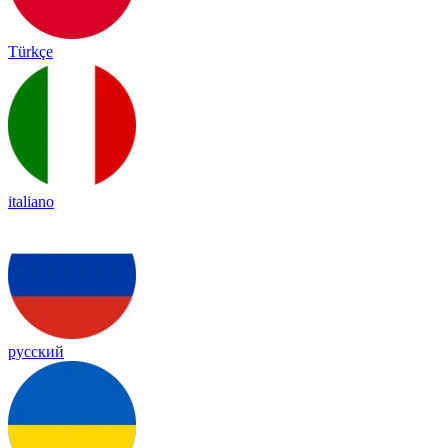
Türkçe
italiano
русский