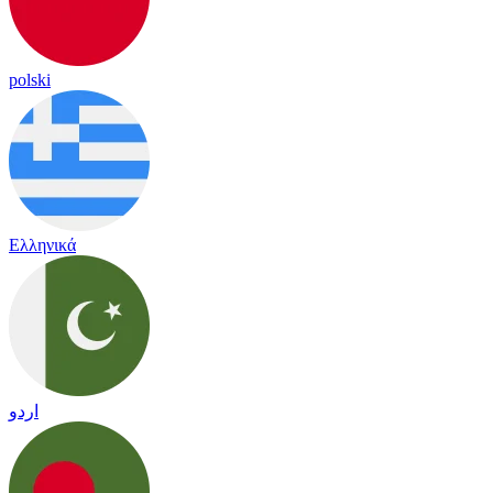
polski
Ελληνικά
اردو