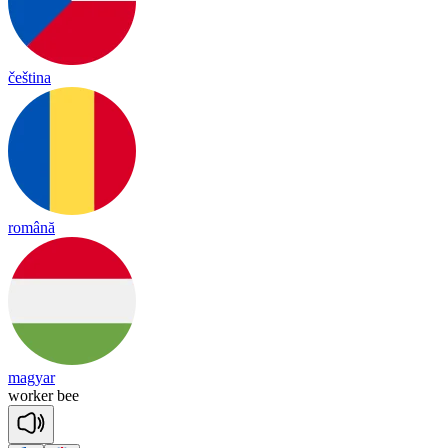
čeština
română
magyar
wor
ker
bee