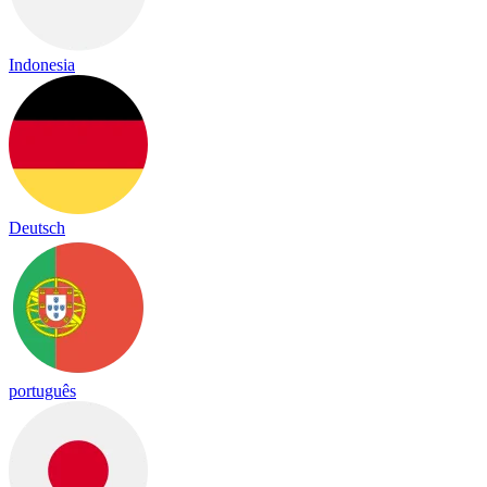
Indonesia
Deutsch
português