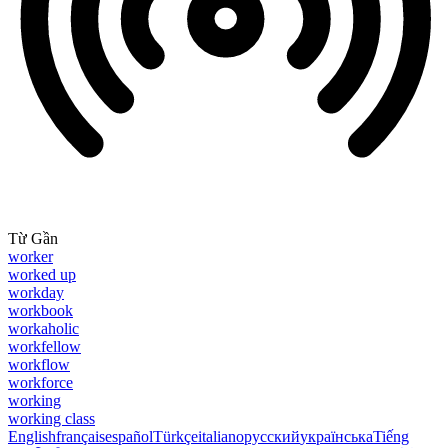
Từ Gần
worker
worked up
workday
workbook
workaholic
workfellow
workflow
workforce
working
working class
English
français
español
Türkçe
italiano
русский
українська
Tiếng