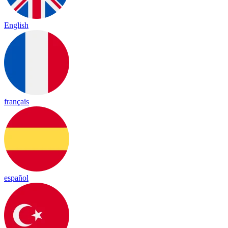
English
français
español