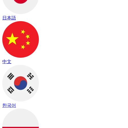
日本語
中文
한국어