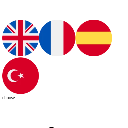
choose