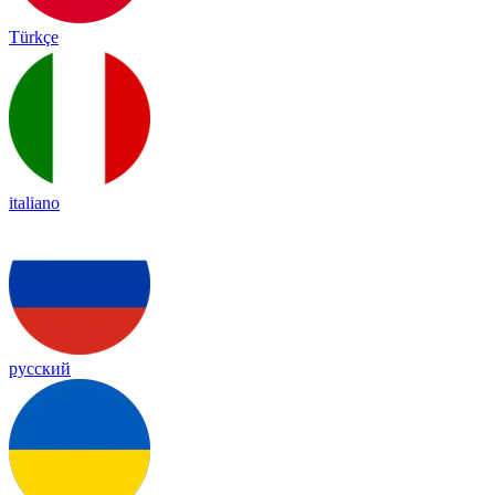
Türkçe
italiano
русский