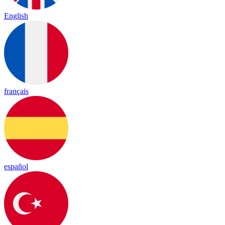
English
français
español