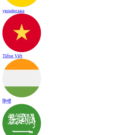
українська
Tiếng Việt
हिन्दी