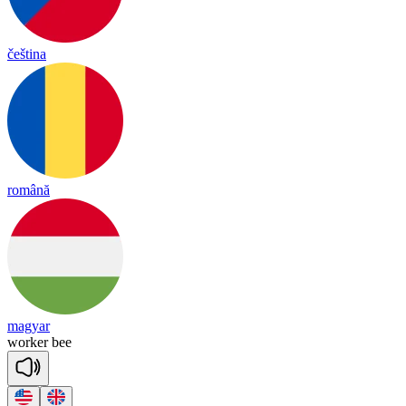
čeština
română
magyar
wor
ker
bee