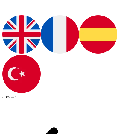
choose