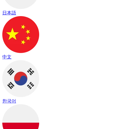
日本語
中文
한국어