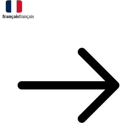
français
français