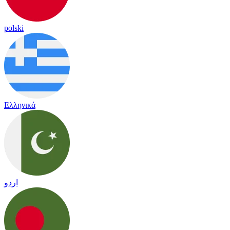
polski
Ελληνικά
اردو