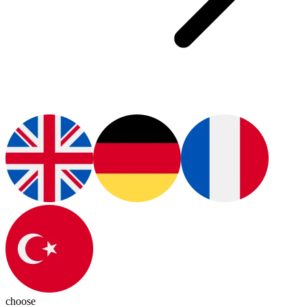
choose