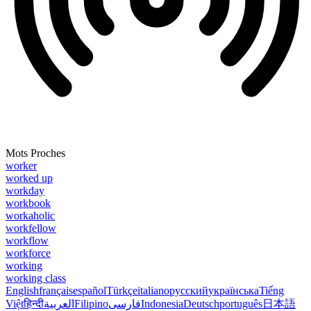
Mots Proches
worker
worked up
workday
workbook
workaholic
workfellow
workflow
workforce
working
working class
English
français
español
Türkçe
italiano
русский
українська
Tiếng
Việt
हिन्दी
العربية
Filipino
فارسی
Indonesia
Deutsch
português
日本語