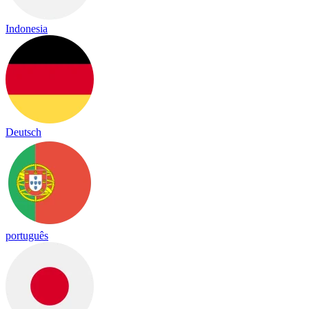
Indonesia
Deutsch
português