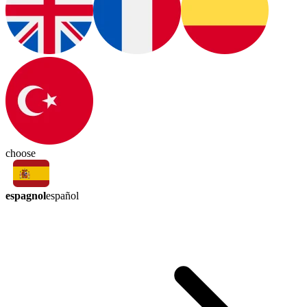
choose
espagnol
español