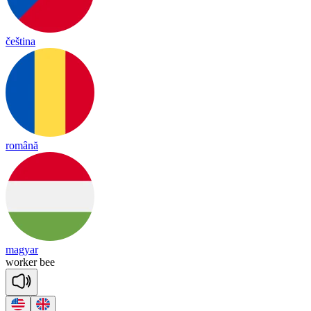
čeština
română
magyar
wor
ker
bee