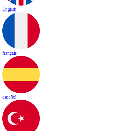
English
français
español