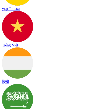
українська
Tiếng Việt
हिन्दी