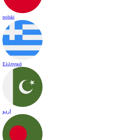
polski
Ελληνικά
اردو