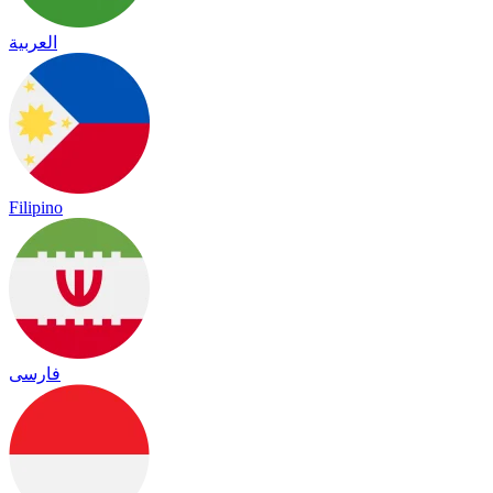
العربية
Filipino
فارسی