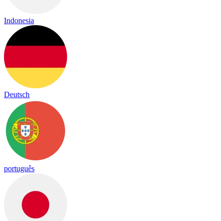
Indonesia
Deutsch
português