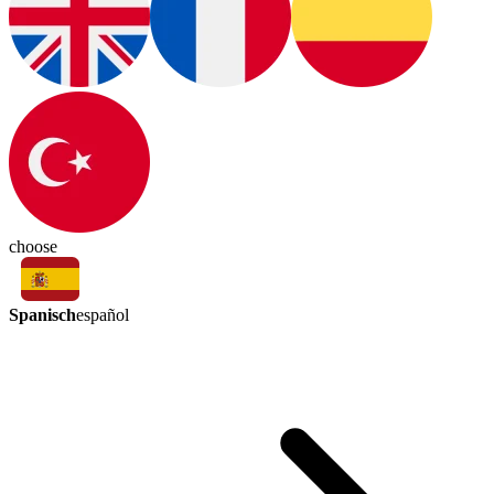
choose
Spanisch
español