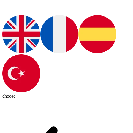
choose