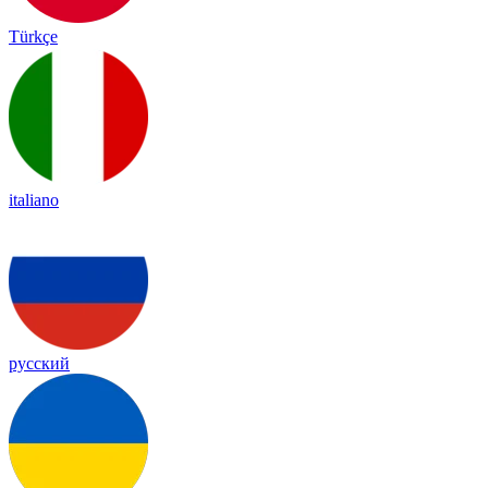
Türkçe
italiano
русский