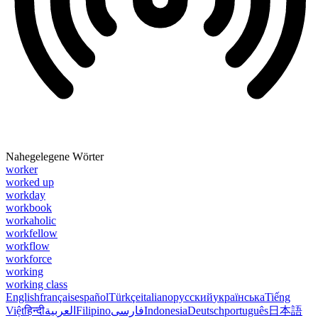
Nahegelegene Wörter
worker
worked up
workday
workbook
workaholic
workfellow
workflow
workforce
working
working class
English
français
español
Türkçe
italiano
русский
українська
Tiếng
Việt
हिन्दी
العربية
Filipino
فارسی
Indonesia
Deutsch
português
日本語