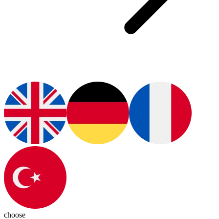
choose