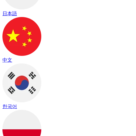
日本語
中文
한국어