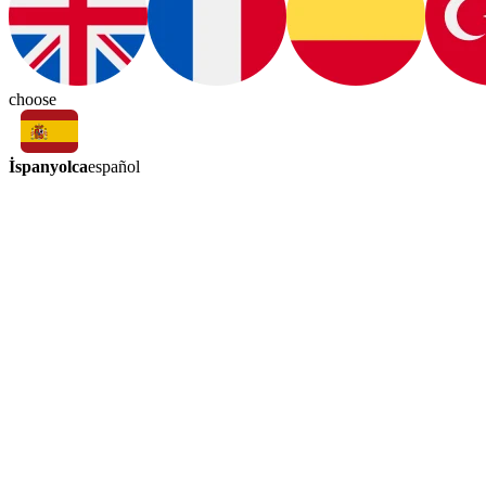
choose
İspanyolca
español