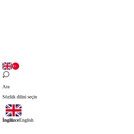
Ara
Sözlük dilini seçin
İngilizce
English