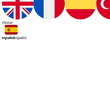
choose
español
español