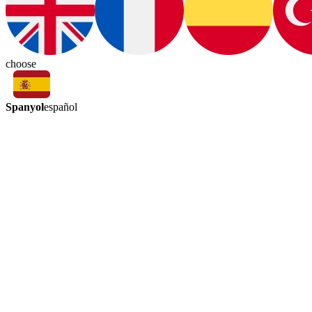
choose
Spanyol
español