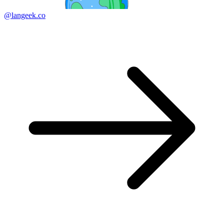
@langeek.co