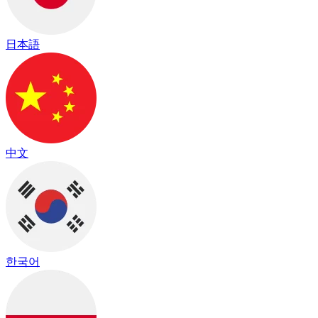
日本語
中文
한국어