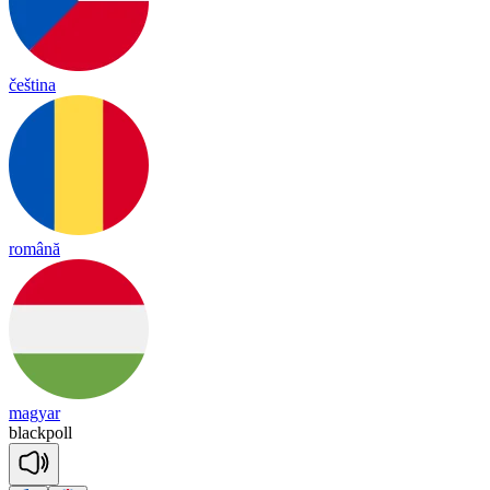
čeština
română
magyar
black
poll