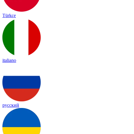
Türkçe
italiano
русский