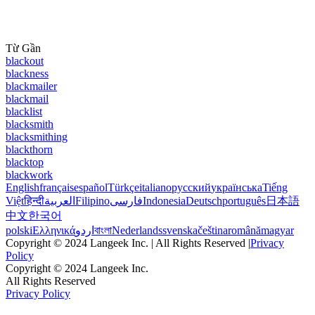
Từ Gần
blackout
blackness
blackmailer
blackmail
blacklist
blacksmith
blacksmithing
blackthorn
blacktop
blackwork
English
français
español
Türkçe
italiano
русский
українська
Tiếng
Việt
हिन्दी
العربية
Filipino
فارسی
Indonesia
Deutsch
português
日本語
中文
한국어
polski
Ελληνικά
اردو
বাংলা
Nederlands
svenska
čeština
română
magyar
Copyright © 2024 Langeek Inc. | All Rights Reserved |
Privacy
Policy
Copyright © 2024 Langeek Inc.
All Rights Reserved
Privacy Policy