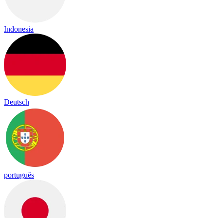
Indonesia
Deutsch
português