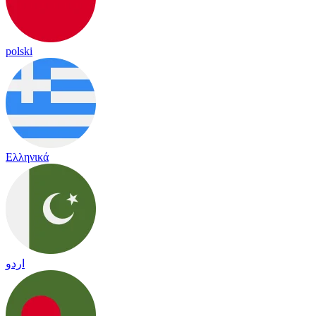
polski
Ελληνικά
اردو