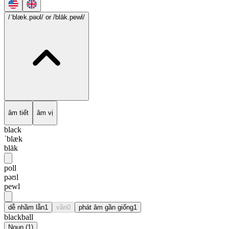
/ˈblæk.pəʊl/
or /blāk.pewl/
âm tiết
âm vị
black
ˈblæk
blāk
poll
pəʊl
pewl
dễ nhầm lẫn
1
vần
0
phát âm gần giống
1
blackball
Noun
(
1
)