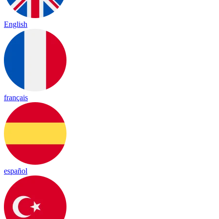
English
français
español