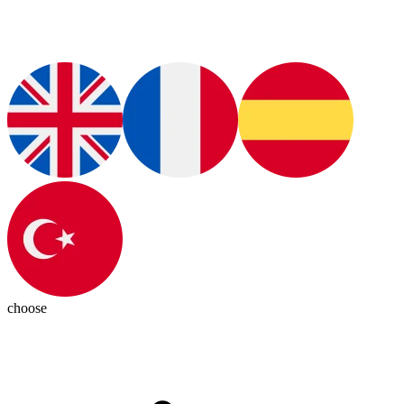
choose