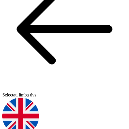
Selectați limba dvs