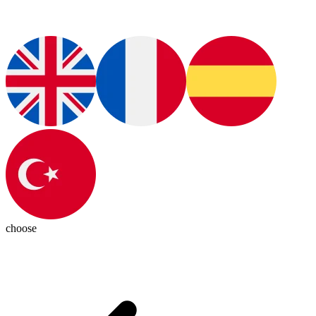
choose