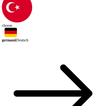
choose
germană
Deutsch