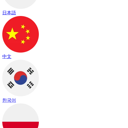
日本語
中文
한국어