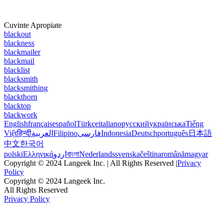
Cuvinte Apropiate
blackout
blackness
blackmailer
blackmail
blacklist
blacksmith
blacksmithing
blackthorn
blacktop
blackwork
English
français
español
Türkçe
italiano
русский
українська
Tiếng
Việt
हिन्दी
العربية
Filipino
فارسی
Indonesia
Deutsch
português
日本語
中文
한국어
polski
Ελληνικά
اردو
বাংলা
Nederlands
svenska
čeština
română
magyar
Copyright © 2024 Langeek Inc. | All Rights Reserved |
Privacy
Policy
Copyright © 2024 Langeek Inc.
All Rights Reserved
Privacy Policy