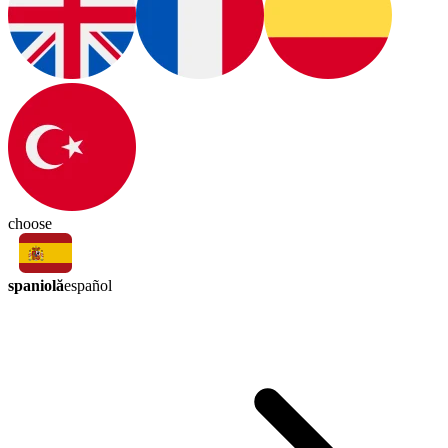
choose
spaniolă
español