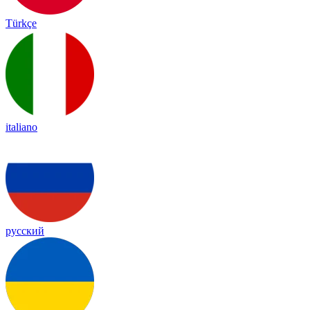
Türkçe
italiano
русский