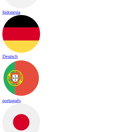
Indonesia
Deutsch
português