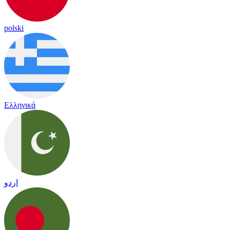
polski
Ελληνικά
اردو