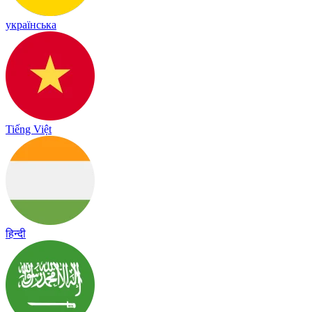
українська
Tiếng Việt
हिन्दी