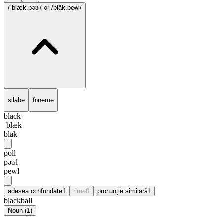
/ˈblæk.pəʊl/
or /blāk.pewl/
silabe
foneme
black
ˈblæk
blāk
poll
pəʊl
pewl
adesea confundate
1
rime
0
pronunție similară
1
blackball
Noun
(
1
)