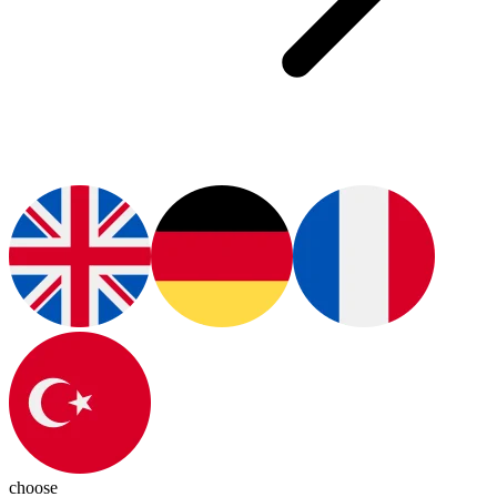
choose