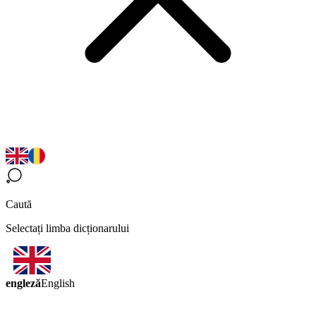
Caută
Selectați limba dicționarului
engleză
English