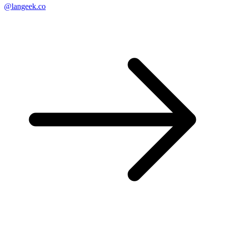
@langeek.co