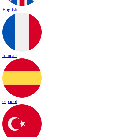
English
français
español