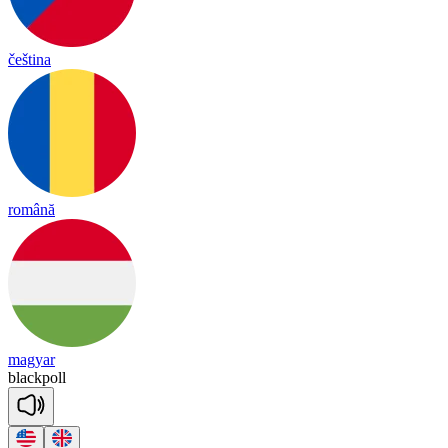
čeština
română
magyar
black
poll